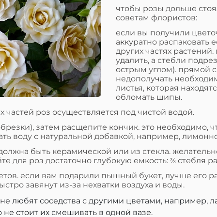
чтобы розы дольше стоя
советам флористов:
если вы получили цвето
аккуратно распаковать е
других частях растений.
удалить, а стебли подре
острым углом). прямой с
недополучать необходим
листья, которая находятс
обломать шипы.
 частей роз осуществляется под чистой водой.
обрезки), затем расщепите кончик. это необходимо,
ать воду с натуральной добавкой, например, лимонно
 должна быть керамической или из стекла. желательн
е для роз достаточно глубокую емкость: ⅔ стебля р
тов. если вам подарили пышный букет, лучше его раз
быстро завянут из-за нехватки воздуха и воды.
 не любят соседства с другими цветами, например, 
 не стоит их смешивать в одной вазе.