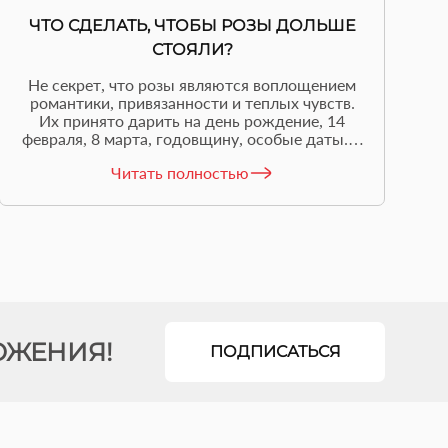
ЧТО СДЕЛАТЬ, ЧТОБЫ РОЗЫ ДОЛЬШЕ
СТОЯЛИ?
Не секрет, что розы являются воплощением
романтики, привязанности и теплых чувств.
Их принято дарить на день рождение, 14
февраля, 8 марта, годовщину, особые даты. К
сожалению, цветы долго не стоят, и очень
Читать полностью
жаль. Флористы “Flower Avenue” поделились
в этой статье советами, что сделать, чтобы
розы дольше простояли.
ОЖЕНИЯ!
ПОДПИСАТЬСЯ