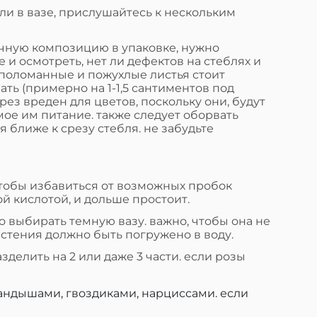
ли в вазе, прислушайтесь к нескольким
чную композицию в упаковке, нужно
е и осмотреть, нет ли дефектов на стеблях и
 поломанные и пожухлые листья стоит
зать (примерно на 1-1,5 сантиментов под
рез вреден для цветов, поскольку они, будут
ое им питание. также следует оборвать
я ближе к срезу стебля. не забудьте
 чтобы избавиться от возможных пробок
й кислотой, и дольше простоит.
о выбирать темную вазу. важно, чтобы она не
астения должно быть погружено в воду.
делить на 2 или даже 3 части. если розы
ландышами, гвоздиками, нарциссами. если