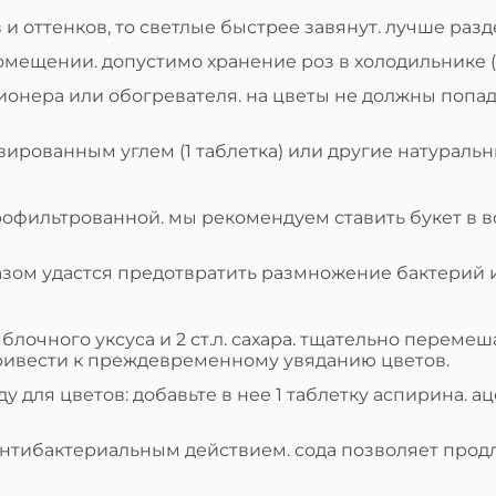
 и оттенков, то светлые быстрее завянут. лучше разд
омещении. допустимо хранение роз в холодильнике (о
ционера или обогревателя. на цветы не должны попа
вированным углем (1 таблетка) или другие натуральн
фильтрованной. мы рекомендуем ставить букет в вод
азом удастся предотвратить размножение бактерий 
. яблочного уксуса и 2 ст.л. сахара. тщательно переме
привести к преждевременному увяданию цветов.
ду для цветов: добавьте в нее 1 таблетку аспирина.
антибактериальным действием. сода позволяет продл