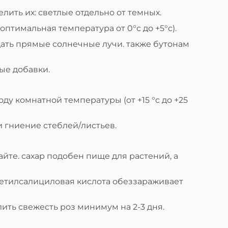
елить их: светлые отдельно от темных.
птимальная температура от 0°с до +5°с).
дать прямые солнечные лучи. также бутонам
ые добавки.
у комнатной температуры (от +15 °c до +25
и гниение стеблей/листьев.
шайте. сахар подобен пище для растений, а
 ацетилсалициловая кислота обеззараживает
ить свежесть роз минимум на 2-3 дня.