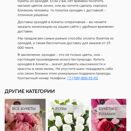
букеты из орхидей. Если у вас нет времени посетить
магазин цветов лично, или вы хотите сделать сюрприз
близкому человеку, то покупка орхидеи с доставкой –
отличное решение.
Доставка орхидей в Алматы оперативная – вы можете
заказать композицию на нашем сайте с удобным временем
доставки.
Мы предлагаем самые разные способы оплаты букетов из
орхидей, а также бесплатную доставку для заказов от 25
000 тенге.
В заключение, орхидеи – это не только цветы, они –
настоящее произведение искусства природы. Купить
орхидею в Алматы – значит добавить изысканности и
красоты в свою жизнь. Не упустите шанс порадовать себя
или своих близких этим уникальным подарком природы.
Контактный номер телефона:
+7 (700) 800-91-92
.
ДРУГИЕ КАТЕГОРИИ
ВСЕ БУКЕТЫ
РОЗЫ
БУКЕТЫ С
РОЗАМИ