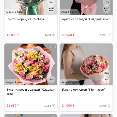
20%
20%
Букет
Букет
дня
дня
Акция 5 дней
Акция 5 дней
Букет из орхидей "Melissa"
Букет из орхидей "Сладкий вкус"
16 800 ₸
20 560 ₸
+1680
+2056
20%
20%
Хит
Акция 5 дней
Акция 5 дней
Букет из роз и орхидей "Сладкая
Букет с орхидеей "Монпасье"
вата"
21 680 ₸
24 080 ₸
+2168
+2408