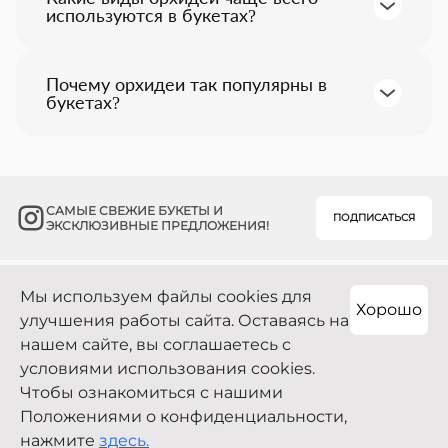
подрезать стебли под углом и
используются в букетах?
избегать прямого солнечного
В букетах часто используют такие
света. Также важно поддерживать
виды орхидей, как фаленопсис,
умеренную температуру в
дендробиум, цимбидиум и ванда.
помещении и не ставить букет
Почему орхидеи так популярны в
Эти виды отличаются своей
рядом с фруктами, так как они
букетах?
красотой, разнообразием оттенков
выделяют этилен, который
Орхидеи популярны благодаря
и устойчивостью к условиям
ускоряет увядание цветов.
своей элегантности, разнообразию
окружающей среды.
форм и цветов. Они
символизируют изысканность и
роскошь, а также обладают
САМЫЕ СВЕЖИЕ БУКЕТЫ И
долговечностью, что делает их
ПОДПИСАТЬСЯ
ЭКСКЛЮЗИВНЫЕ ПРЕДЛОЖЕНИЯ!
идеальными для подарков и
украшений.
Мы используем файлы cookies для
Хорошо
улучшения работы сайта. Оставаясь на
+7 700 800 91 92
нашем сайте, вы соглашаетесь с
г. Алматы, Сатпаева 7А/1
условиями использования cookies.
Чтобы ознакомиться с нашими
Положениями о конфиденциальности,
0
Copyright 2021—2026
нажмите
здесь.