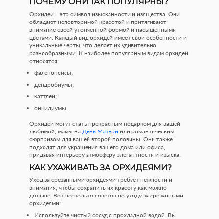
ПОЧЕМУ ОНИ ТАК ПОПУЛЯРНЫ?
Орхидеи – это символ изысканности и изящества. Они
обладают неповторимой красотой и притягивают
внимание своей утонченной формой и насыщенными
цветами. Каждый вид орхидей имеет свои особенности и
уникальные черты, что делает их удивительно
разнообразными. К наиболее популярным видам орхидей
относятся:
фаленопсисы;
дендробиумы;
каттлеи;
онцидиумы.
Орхидеи могут стать прекрасным подарком для вашей
любимой, мамы на
День Матери
или романтическим
сюрпризом для вашей второй половины. Они также
подходят для украшения вашего дома или офиса,
придавая интерьеру атмосферу элегантности и изыска.
КАК УХАЖИВАТЬ ЗА ОРХИДЕЯМИ?
Уход за срезанными орхидеями требует нежности и
внимания, чтобы сохранить их красоту как можно
дольше. Вот несколько советов по уходу за срезанными
орхидеями:
Используйте чистый сосуд с прохладной водой. Вы