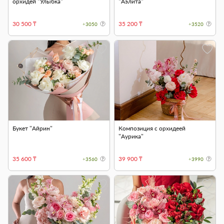
орхидей "Улыбка"
"Аэлита"
30 500 ₸
35 200 ₸
+3050
+3520
Букет "Айрин"
Композиция с орхидеей
"Аурика"
35 600 ₸
39 900 ₸
+3560
+3990