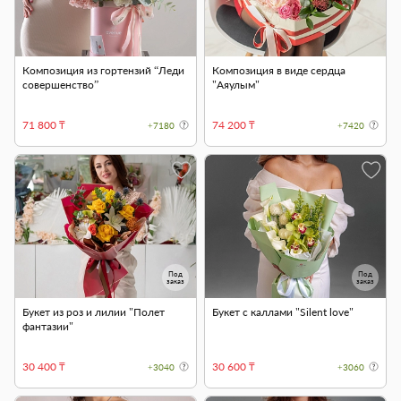
Композиция из гортензий “Леди
Композиция в виде сердца
совершенство”
"Аяулым"
71 800 ₸
74 200 ₸
+7180
+7420
Под
Под
заказ
заказ
Букет из роз и лилии "Полет
Букет с каллами "Silent love"
фантазии"
30 400 ₸
30 600 ₸
+3040
+3060