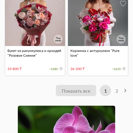
Под
Под
заказ
заказ
Букет из ранункулюса и орхидей
Корзинка с антуриумом "Pure
"Розовое Сияние"
love"
33 800 ₸
36 200 ₸
+3380
+3620
Показать все
1
2