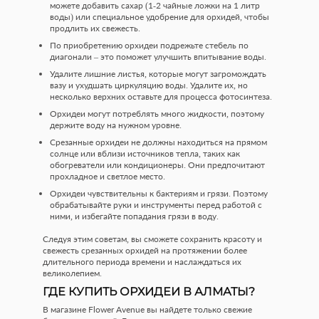
можете добавить сахар (1-2 чайные ложки на 1 литр
воды) или специальное удобрение для орхидей, чтобы
продлить их свежесть.
По приобретению орхидеи подрежьте стебель по
диагонали – это поможет улучшить впитывание воды.
Удалите лишние листья, которые могут загромождать
вазу и ухудшать циркуляцию воды. Удалите их, но
несколько верхних оставьте для процесса фотосинтеза.
Орхидеи могут потреблять много жидкости, поэтому
держите воду на нужном уровне.
Срезанные орхидеи не должны находиться на прямом
солнце или вблизи источников тепла, таких как
обогреватели или кондиционеры. Они предпочитают
прохладное и светлое место.
Орхидеи чувствительны к бактериям и грязи. Поэтому
обрабатывайте руки и инструменты перед работой с
ними, и избегайте попадания грязи в воду.
Следуя этим советам, вы сможете сохранить красоту и
свежесть срезанных орхидей на протяжении более
длительного периода времени и наслаждаться их
великолепием.
ГДЕ КУПИТЬ ОРХИДЕИ В АЛМАТЫ?
В магазине Flower Avenue вы найдете только свежие