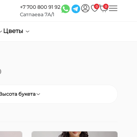
+7 700 800 91 92
0
0
Сатпаева 7А/1
Цветы
 и
Букет из 15 микс гортензий.
Букет "Bliss" из 15 микс-
гортензий — воплощение
х роз
роскоши и утонченности.
т
Объемная композиция из
)
разноцветных гортензий
ый
создает эффект пышного
облака, наполненного ...
Высота букета