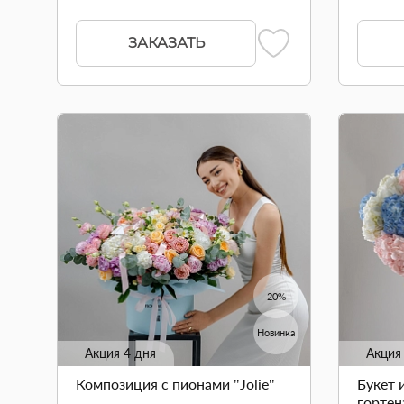
ЗАКАЗАТЬ
20%
Новинка
Акция 4 дня
Акция
Композиция с пионами "Jolie"
Букет 
гортен