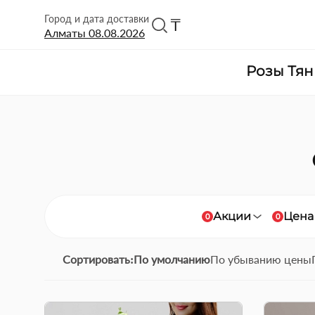
Город и дата доставки
₸
Алматы
08.08.2026
Розы Тя
Букет "Океан мечты" состав:
Буке
гортензии 5 шт,
состо
пионовидные розы 10 шт,
горте
лизиантус 4 шт, кустовая
лизиа
пионовидная роза Julietta 4
шт. П
шт, львинный зев 6 шт,
цвето
гиперикум 2 шт, украшенный
подар
зеленью. Букет &quo...
любов
Акции
Цена
0
0
Сортировать:
По умолчанию
По убыванию цены