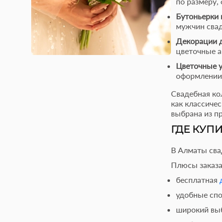
по размеру,
Бутоньерки 
мужчин свад
Декорации 
цветочные а
Цветочные у
оформлении 
Свадебная ко
как классиче
выбрана из п
ГДЕ КУП
В Алматы сва
Плюсы заказа
бесплатная
удобные сп
широкий выб