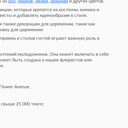
ы из
роз
,
пионов
,
лилий
,
орхидей
и других цветов.
зиции, которые крепятся на костюмы жениха и
весты и добавлять единообразие в стиле.
я также декорации для церемонии, такие как
овку для церемонии.
 приема и столов гостей играют важную роль в
почтений молодоженов. Она может включать в себя
может быть создана у наших флористов или
e.
lower Avenue.
 свыше 25 000 тенге;