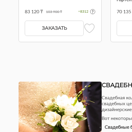
83 120 ₸
70 135
+8312
103 900 ₸
ЗАКАЗАТЬ
СВАДЕБН
Свадебная ко
свадебных це
дизайнерские
Вот некоторы
Свадебные 