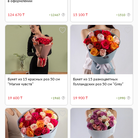
в оформлении
124 670 ₸
15 100 ₸
+12467
+1510
Букет из 15 красных роз 50 см
Букет из 15 разноцветных
"Магия чувств"
Голландских роз 50 см "Grey"
19 600 ₸
19 900 ₸
+1960
+1990