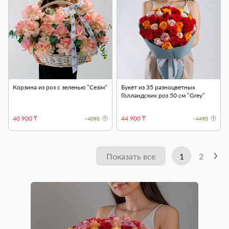
Корзина из роз с зеленью "Сезім"
Букет из 35 разноцветных
Голландских роз 50 см "Grey"
40 900 ₸
44 900 ₸
+4090
+4490
Показать все
1
2