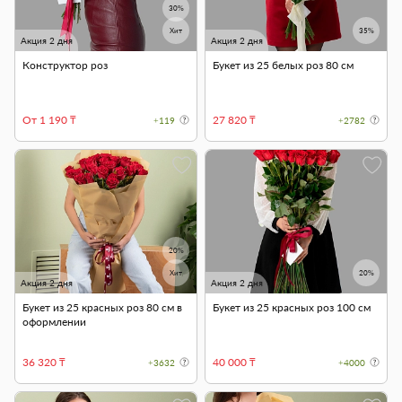
30%
Хит
35%
Акция 2 дня
Акция 2 дня
Конструктор роз
Букет из 25 белых роз 80 см
От 1 190 ₸
27 820 ₸
+119
+2782
20%
Хит
20%
Акция 2 дня
Акция 2 дня
Букет из 25 красных роз 80 см в
Букет из 25 красных роз 100 см
оформлении
36 320 ₸
40 000 ₸
+3632
+4000