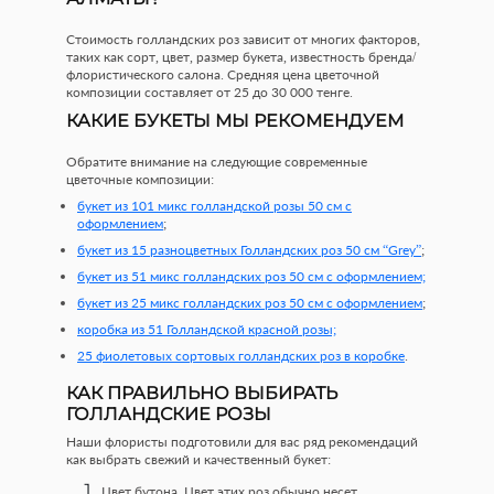
Стоимость голландских роз зависит от многих факторов,
таких как сорт, цвет, размер букета, известность бренда/
флористического салона. Средняя цена цветочной
композиции составляет от 25 до 30 000 тенге.
КАКИЕ БУКЕТЫ МЫ РЕКОМЕНДУЕМ
Обратите внимание на следующие современные
цветочные композиции:
букет из 101 микс голландской розы 50 см с
оформлением
;
букет из 15 разноцветных Голландских роз 50 см “Grey”
;
букет из 51 микс голландских роз 50 см с оформлением;
букет из 25 микс голландских роз 50 см с оформлением
;
коробка из 51 Голландской красной розы;
25 фиолетовых сортовых голландских роз в коробке
.
КАК ПРАВИЛЬНО ВЫБИРАТЬ
ГОЛЛАНДСКИЕ РОЗЫ
Наши флористы подготовили для вас ряд рекомендаций
как выбрать свежий и качественный букет:
Цвет бутона. Цвет этих роз обычно несет