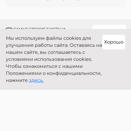
Купить букет голландских роз
доставку.
можно за наличные и безналичные
средства.
САМЫЕ СВЕЖИЕ БУКЕТЫ И
ПОДПИСАТЬСЯ
ЭКСКЛЮЗИВНЫЕ ПРЕДЛОЖЕНИЯ!
Мы используем файлы cookies для
Хорошо
улучшения работы сайта. Оставаясь на
нашем сайте, вы соглашаетесь с
условиями использования cookies.
+7 700 800 91 92
Чтобы ознакомиться с нашими
г. Алматы, Сатпаева 7А/1
Положениями о конфиденциальности,
0
нажмите
здесь.
Поиск
Корзина
Связаться
Вход
Наверх
Copyright 2021—2026
Публичный договор