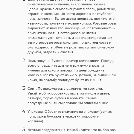
символическое значение, аналогичное розам в
целом. Красные символизируют любовь, романтику,
страсть и желание. Их часто дарят в знак глубокой
привязанности. Белые цветы представляют чистоту,
невинность, почтение и новые начала. Розовые розы
выражают изящество, восхищение, благодарность и
признательность. Светло-розовые цветы
символизируют нежность и восхищение, тогда как
темно-розовые розы означают признательность и
благодарность. Желтые розы выступают символом
дружбы, радости и счастья.
Цель покупки букета и размер композиции. Прежде
всего определите для чего вам нужны розы, а
именно для какого повода. На день рождение
можно выбрать букет из 7-15 цветков, на выпускной
25-35, на свадьбу подойдет букет из 101 шт.
Сорт. Познакомьтесь с различными сортами.
Узнайте об их особенностях, в том числе о цвете,
размере, форме бутона и аромате. Самые
популярные в нашем регионе мы описали выше.
Упаковка. Обратите внимание на упаковку (сейчас
популярны бумажные упаковки, коробки и
корзины).
Личные предпочтения. Не забывайте, что выбор роз