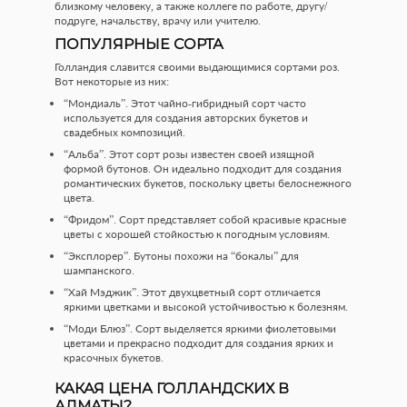
близкому человеку, а также коллеге по работе, другу/
подруге, начальству, врачу или учителю.
ПОПУЛЯРНЫЕ СОРТА
Голландия славится своими выдающимися сортами роз.
Вот некоторые из них:
“Мондиаль”. Этот чайно-гибридный сорт часто
используется для создания авторских букетов и
свадебных композиций.
“Альба”. Этот сорт розы известен своей изящной
формой бутонов. Он идеально подходит для создания
романтических букетов, поскольку цветы белоснежного
цвета.
“Фридом”. Сорт представляет собой красивые красные
цветы с хорошей стойкостью к погодным условиям.
“Эксплорер”. Бутоны похожи на “бокалы” для
шампанского.
“Хай Мэджик”. Этот двухцветный сорт отличается
яркими цветками и высокой устойчивостью к болезням.
“Моди Блюз”. Сорт выделяется яркими фиолетовыми
цветами и прекрасно подходит для создания ярких и
красочных букетов.
КАКАЯ ЦЕНА ГОЛЛАНДСКИХ В
АЛМАТЫ?