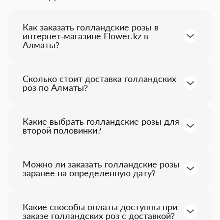
Как заказать голландские розы в
интернет-магазине Flower.kz в
Алматы?
Вы это можете сделать на сайте
или по телефону:
+7 (700) 800-91-
92
.
Сколько стоит доставка голландских
роз по Алматы?
Стоимость доставки букета
голландских роз составляет 2000
тенге. Мы осуществляем
Какие выбрать голландские розы для
бесплатную доставку заказов на
второй половинки?
сумму от 25 000 тенге.
Обратите внимание на цветочную
композицию
“Grey”
или же
“Sweet”
.
Можно ли заказать голландские розы
заранее на определенную дату?
Да, мы предлагаем услугу
предварительного заказа
голландских роз на определенную
Какие способы оплаты доступны при
дату или событие, чтобы
заказе голландских роз с доставкой?
обеспечить своевременную