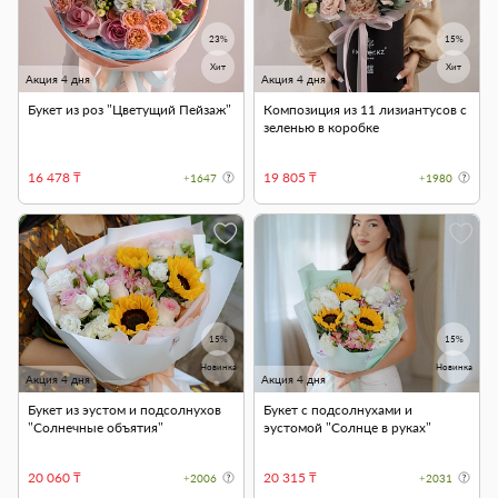
23%
15%
Хит
Хит
Акция 4 дня
Акция 4 дня
Букет из роз "Цветущий Пейзаж"
Композиция из 11 лизиантусов с
зеленью в коробке
16 478 ₸
19 805 ₸
+1647
+1980
15%
15%
Новинка
Новинка
Акция 4 дня
Акция 4 дня
Букет из эустом и подсолнухов
Букет с подсолнухами и
"Солнечные объятия"
эустомой "Солнце в руках"
20 060 ₸
20 315 ₸
+2006
+2031