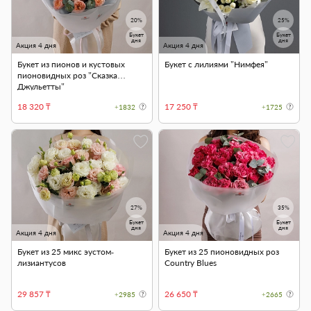
20%
25%
Букет
Букет
дня
дня
Акция 4 дня
Акция 4 дня
Букет из пионов и кустовых
Букет с лилиями "Нимфея"
пионовидных роз "Сказка
Джульетты"
18 320 ₸
17 250 ₸
+1832
+1725
27%
35%
Букет
Букет
дня
дня
Акция 4 дня
Акция 4 дня
Букет из 25 микс эустом-
Букет из 25 пионовидных роз
лизиантусов
Country Blues
29 857 ₸
26 650 ₸
+2985
+2665