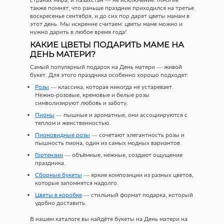
также помнят, что раньше праздник приходился на третье
воскресенье сентября, и до сих пор дарят цветы мамам в
этот день. Мы искренне считаем: цветы маме можно и
нужно дарить в любое время года!
КАКИЕ ЦВЕТЫ ПОДАРИТЬ МАМЕ НА
ДЕНЬ МАТЕРИ?
Самый популярный подарок на День матери — живой
букет. Для этого праздника особенно хорошо подходят:
Розы
— классика, которая никогда не устаревает.
Нежно-розовые, кремовые и белые розы
символизируют любовь и заботу.
Пионы
— пышные и ароматные, они ассоциируются с
теплом и женственностью.
Пионовидные розы
— сочетают элегантность розы и
пышность пиона, один из самых модных вариантов.
Гортензии
— объёмные, нежные, создают ощущение
праздника.
Сборные букеты
— яркие композиции из разных цветов,
которые запомнятся надолго.
Цветы в коробке
— стильный формат подарка, который
удобно доставить.
В нашем каталоге вы найдёте букеты на День матери на