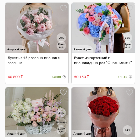
20%
15%
Букет
Букет
дня
дня
Акция 4 дня
Акция 4 дня
Букет из 15 розовых пионов с
Букет из гортензий и
зеленью
пионовидных роз "Океан мечты"
40 800 ₸
50 150 ₸
+4080
+5015
15%
Новинка
Букет
24%
дня
Акция 4 дня
Акция 4 дня