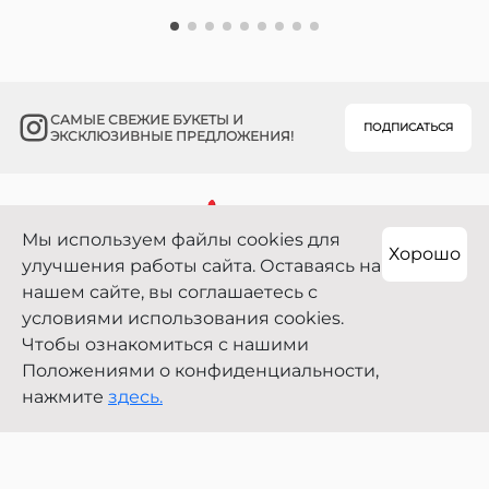
САМЫЕ СВЕЖИЕ БУКЕТЫ И
ПОДПИСАТЬСЯ
ЭКСКЛЮЗИВНЫЕ ПРЕДЛОЖЕНИЯ!
Мы используем файлы cookies для
+7 700 800 91 92
Хорошо
улучшения работы сайта. Оставаясь на
г. Алматы, Сатпаева 7А/1
нашем сайте, вы соглашаетесь с
условиями использования cookies.
Чтобы ознакомиться с нашими
Copyright 2021—2026
Положениями о конфиденциальности,
0
нажмите
здесь.
Публичный договор
Поиск
Корзина
Связаться
Вход
Наверх