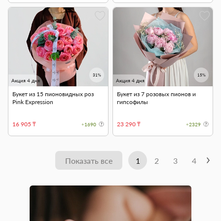
31%
15%
Акция 4 дня
Акция 4 дня
Букет из 15 пионовидных роз
Букет из 7 розовых пионов и
Pink Expression
гипсофилы
16 905 ₸
23 290 ₸
+1690
+2329
Показать все
1
2
3
4