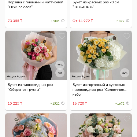
Корзина с пионами и маттиолой
Букет из красных роз 70 см
"Нежнее слов"
"Тянь-Шань"
73 355 ₸
От 14 972 ₸
+7335
+1497
25%
Хит
20%
Акция 4 дня
Акция 4 дня
Букет из пионовидных роз
Букет из гортензий и кустовых
“Оберег от грусти”
пионовидных роз "Солнечное
небо"
15 225 ₸
16 720 ₸
+1522
+1672