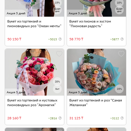
15%
10%
Букет
Букет
дня
дня
Акция 5 дней
Акция 5 дней
Букет из гортензий и
Букет из пионов и эустом
пионовидных роз "Океан мечты"
"Пионовая радость"
50 150 ₸
58 770 ₸
+5015
+5877
20%
Хит
25%
Акция 5 дней
Акция 5 дней
Букет из гортензий и кустовых
Букет из гортензий и роз “Самая
пионовидных роз "Аромагия"
Желанная”
28 160 ₸
31 125 ₸
+2816
+3112