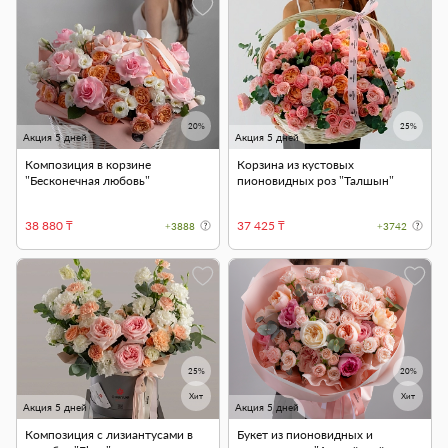
20%
25%
Акция 5 дней
Акция 5 дней
Композиция в корзине
Корзина из кустовых
"Бесконечная любовь"
пионовидных роз "Талшын"
38 880 ₸
37 425 ₸
+3888
+3742
25%
20%
Хит
Хит
Акция 5 дней
Акция 5 дней
Композиция с лизиантусами в
Букет из пионовидных и