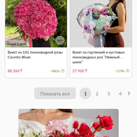
40%
Акция 5 дней
Букет из 101 пионовидной розы
Букет из гортензий и кустовых
Country Blues
пионовидных роз "Нежный
шелк"
88 260 ₸
27 900 ₸
+8826
+2790
Показать все
1
2
3
4