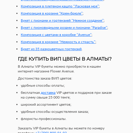
Композиция в плетеном кашпо “Ласковая моя”
;
Композиция в корзине “Крем-брюле”
;
Букет с пионами и гортензией “Нежное создание”
;
Букет с пионовидными розами и пионами “Paradise”
;
Композиция с цветами в коробке “Avenue”
;
Композиция в корзине “Нежность и страсть”
;
Букет из 35 разноцветных гортензий
.
ГДЕ КУПИТЬ ВИП ЦВЕТЫ В АЛМАТЫ?
В Алматы VIP букеты можно приобрести в нашем
интернет-магазине Flower Avenue.
Достоинства заказа ВИП цветов:
удобные способы оплаты;
бесплатная
доставка
VIP цветов и подарков при заказе
на сумму свыше 25 000 тенге;
широкий ассортимент цветов;
удобные способы осуществления заказа;
флористы-профессионалы.
Заказать VIP букеты в Алматы вы можете по номеру
телефона:
+7 (700) 800-91-92
.