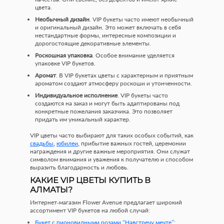
цвета.
Необычный дизайн
. VIP букеты часто имеют необычный
и оригинальный дизайн. Это может включать в себя
нестандартные формы, интересные композиции и
дорогостоящие декоративные элементы.
Роскошная упаковка
. Особое внимание уделяется
упаковке VIP букетов.
Аромат
. В VIP букетах цветы с характерным и приятным
ароматом создают атмосферу роскоши и утонченности.
Индивидуальное исполнение
. VIP букеты часто
создаются на заказ и могут быть адаптированы под
конкретные пожелания заказчика. Это позволяет
придать им уникальный характер.
VIP цветы часто выбирают для таких особых событий, как
свадьбы
,
юбилеи
, прибытие важных гостей, церемонии
награждения и другие важные мероприятия. Они служат
символом внимания и уважения к получателю и способом
выразить благодарность и любовь.
КАКИЕ VIP ЦВЕТЫ КУПИТЬ В
АЛМАТЫ?
Интернет-магазин Flower Avenue предлагает широкий
ассортимент VIP букетов на любой случай:
Букет с пионовидными розами “Навстречу мечте”
;