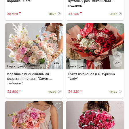
коробке "Flora"
кустовых роз "Английский
подарок"
38 925 ₸
44 160 ₸
+3892
+4416
20%
20%
Хит
Акция 5 дней
Акция 5 дней
Корзина с пионовидными
Букет из пионов и антуриума
розами и пионами "Самая
"Lady"
любимая"
52 800 ₸
54 320 ₸
+5280
+5432