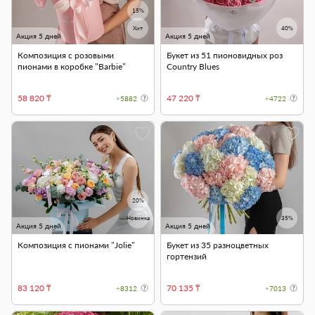
15%
Хит
40%
Акция 5 дней
Акция 5 дней
Композиция с розовыми
Букет из 51 пионовидных роз
пионами в коробке "Barbie"
Country Blues
58 820 ₸
47 220 ₸
+5882
+4722
20%
Новинка
35%
Акция 5 дней
Акция 5 дней
Композиция с пионами "Jolie"
Букет из 35 разноцветных
гортензий
83 120 ₸
70 135 ₸
+8312
+7013