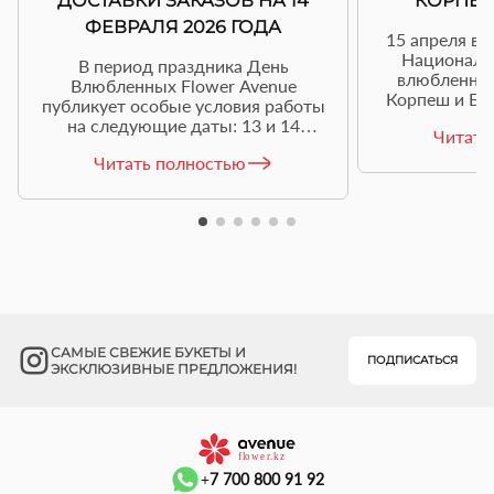
ДОСТАВКИ ЗАКАЗОВ НА 14
КОРПЕШ
ФЕВРАЛЯ 2026 ГОДА
15 апреля в 
Националь
В период праздника День
влюбленных
Влюбленных Flower Avenue
Корпеш и Ба
публикует особые условия работы
друга, но 
на следующие даты: 13 и 14
Читать
неравенст
февраля.
различий
Читать полностью
запрещена, 
все запрет
решили уб
нашли укры
прожили
САМЫЕ СВЕЖИЕ БУКЕТЫ И
ПОДПИСАТЬСЯ
ЭКСКЛЮЗИВНЫЕ ПРЕДЛОЖЕНИЯ!
+7 700 800 91 92