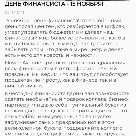
ДЕНЬ ФИНАНСИСТА - 15 НОЯБРЯ!
13 11 2023
15 ноября - день финансиста! этот особенный
день посвящен тем, кто разбирается в цифрах,
умеет управлять бюджетами и делает наш
финансовый мир более устойчивым. но как бы
мы ни были серьезными в делах, давайте не
забывать о том, что даже в мире цифр и денег
есть место для красоты и нежности.
Flower Avenue приносит теплые поздравления
всем финансистам в их профессиональный
праздник! мы верим, что ваш труд способствует
процветанию и росту, как в бизнесе, так и в
личной жизни.
в честь дня финансиста дарим вам возможность
сделать необычайный подарок коллеге, бизнес-
партнеру или даже себе – уникальный букет из
свежих цветов. ведь как говорится, цветы — это
язык любви, и мы уверены, что ваш успех
заслуживает самых прекрасных нот в этом
великолепном букете. поздравляйте коллег с
умением владеть цифрами, а также приручать