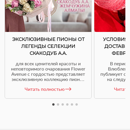
ЭКСКЛЮЗИВНЫЕ ПИОНЫ ОТ
УСЛОВИЯ
ЛЕГЕНДЫ СЕЛЕКЦИИ
ДОСТАВКИ
СКАКОДУБ А.А.
ФЕВРАЛ
для всех ценителей красоты и
В период
неповторимого очарования Flower
Влюбленн
Avenue с гордостью представляет
публикует ос
эксклюзивную коллекцию пионов
на следую
от легендарного селекционера
Читать полностью
Читать
скакодуб а.а. - жемчужина
алматы!