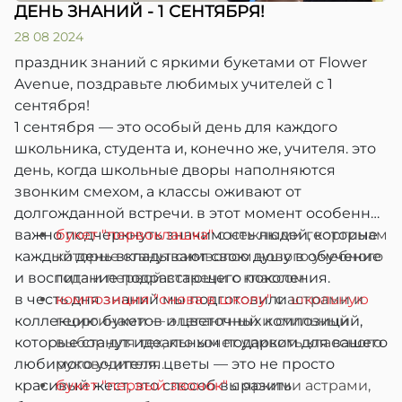
ДЕНЬ ЗНАНИЙ - 1 СЕНТЯБРЯ!
28 08 2024
праздник знаний с яркими букетами от Flower
Avenue, поздравьте любимых учителей с 1
сентября!
1 сентября — это особый день для каждого
школьника, студента и, конечно же, учителя. это
день, когда школьные дворы наполняются
звонким смехом, а классы оживают от
долгожданной встречи. в этот момент особенно
важно подчеркнуть значимость людей, которые
букет "первоклашка"
с нежными георгинами,
каждый день вкладывают свою душу в обучение
которые станут символом нового учебного
и воспитание подрастающего поколения.
года и первой встречи с классом.
в честь дня знаний мы подготовили
композиция "снова в школу"
с астрами и
школьную
коллекцию букетов и цветочных композиций,
георгинами — элегантный и стильный
которые станут идеальным подарком для вашего
выбор для тех, кто хочет удивить классного
любимого учителя. цветы — это не просто
руководителя.
красивый жест, это способ выразить
букет "первый звонок"
с яркими астрами,