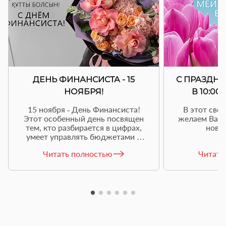
пионов:
ДЕНЬ ФИНАНСИСТА - 15
С ПРАЗДНИ
НОЯБРЯ!
В 10:00
15 ноября - День Финансиста!
В этот све
Этот особенный день посвящен
желаем Вам 
тем, кто разбирается в цифрах,
новы
умеет управлять бюджетами и
делает наш финансовый мир
Читать полностью
Читать
более устойчивым. Но как бы мы
ни были серьезными в делах,
давайте не забывать о том, что
даже в мире цифр и денег есть
место для красоты и нежности.