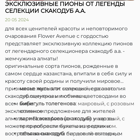
ЭКСКЛЮЗИВНЫЕ ПИОНЫ ОТ ЛЕГЕНДЫ
СЕЛЕКЦИИ СКАКОДУБ А.А.
20 05 2024
для всех ценителей красоты и неповторимого
очарования Flower Avenue с гордостью
представляет эксклюзивную коллекцию пионов
от легендарного селекционера скакодуб а.а. -
жемчужина алматы!
оригинальные сорта пионов, рожденные в
самом сердце казахстана, впитали в себя силу и
красоту своей родины и получили мировое
признание. пионы от селекционера анатолия
месье жуль эли
: махровый, с розово-
скакодуб оценены и любимы цветоводами во
перламутровым отливом.
всем мире.
бибигуль толегенова
: махровый, с розовым
эксклюзивное предложение для жителей
оттенком.
алматы от Flower Avenue - только у нас вы
лариса аскарова (скакодуб)
: махровый, с
можете приобрести букеты из редких и
ярко-розовым малиновым оттенком.
востребованных сорта пионов по выгодным
татьяна скакодуб
: бордовый оттенок, с