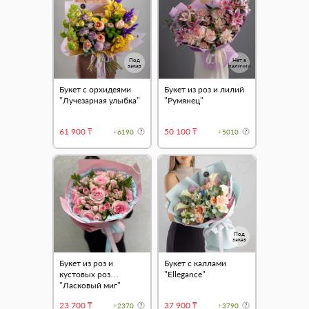
Под
Нет в
заказ
наличии
Букет с орхидеями
Букет из роз и лилий
"Лучезарная улыбка"
"Румянец"
61 900 ₸
50 100 ₸
+6190
+5010
Под
заказ
Букет из роз и
Букет с каллами
кустовых роз
"Ellegance"
"Ласковый миг"
23 700 ₸
37 900 ₸
+2370
+3790