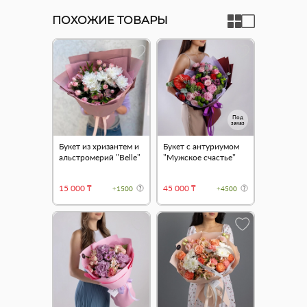
ПОХОЖИЕ ТОВАРЫ
Под
заказ
Букет из хризантем и
Букет с антуриумом
альстромерий "Belle"
"Мужское счастье"
15 000 ₸
45 000 ₸
+1500
+4500