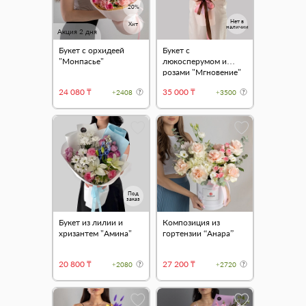
20%
Нет в
Хит
наличии
Акция 2 дня
Букет с орхидеей
Букет с
"Монпасье"
люкосперумом и
розами "Мгновение"
24 080 ₸
35 000 ₸
+2408
+3500
Под
заказ
Букет из лилии и
Композиция из
хризантем "Амина"
гортензии “Анара”
20 800 ₸
27 200 ₸
+2080
+2720