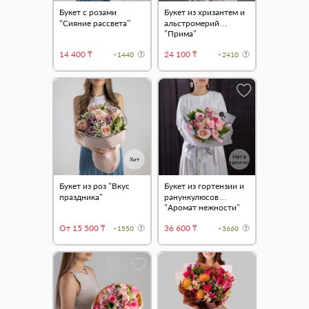
Букет с розами
Букет из хризантем и
“Сияние рассвета”
альстромерий
"Прима"
14 400 ₸
24 100 ₸
+1440
+2410
Нет в
Хит
наличии
Букет из роз "Вкус
Букет из гортензии и
праздника"
ранункулюсов
"Аромат нежности"
От 15 500 ₸
36 600 ₸
+1550
+3660