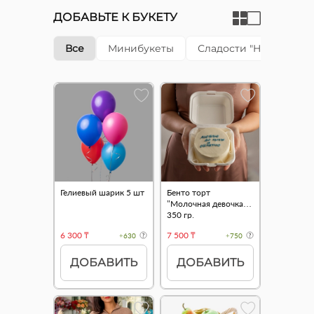
ДОБАВЬТЕ К БУКЕТУ
Все
Минибукеты
Сладости "Happy cake"
Гелиевый шарик 5 шт
Бенто торт
"Молочная девочка"
350 гр.
6 300 ₸
7 500 ₸
+630
+750
ДОБАВИТЬ
ДОБАВИТЬ