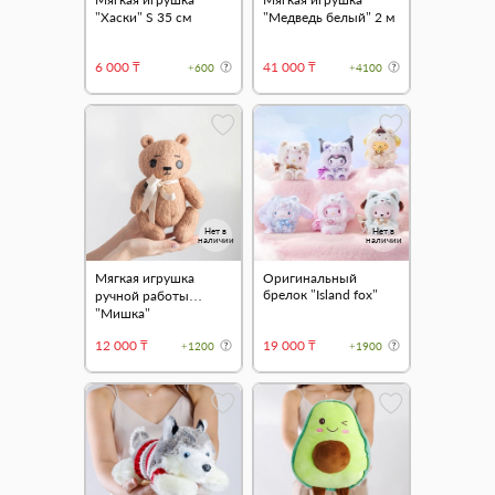
"Хаски" S 35 см
"Медведь белый" 2 м
6 000 ₸
41 000 ₸
+600
+4100
Нет в
Нет в
наличии
наличии
Мягкая игрушка
Оригинальный
брелок "Island fox"
ручной работы
"Мишка"
12 000 ₸
19 000 ₸
+1200
+1900