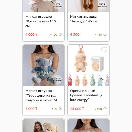
Нет в
Нет в
наличии
наличии
Мягкая игрушка
Мягкая игрушка
"Хаски лежачий" S 35
"Авокадо" 45 см
см
4 000 ₸
4 500 ₸
+400
+450
Нет в
Хит
наличии
Мягкая игрушка
Оригинальный
брелок "Labubu-Big
"Teddy девочка в
into energy"
голубом платье" M
5 000 ₸
25 000 ₸
+500
+2500