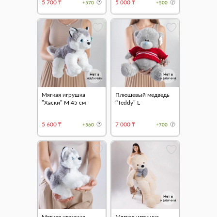
5 700 ₸
5 000 ₸
+570
+500
Нет в
Нет в
наличии
наличии
Мягкая игрушка
Плюшевый медведь
"Хаски" M 45 см
“Teddy" L
5 600 ₸
7 000 ₸
+560
+700
Нет в
наличии
Мягкая игрушка
Мягкая игрушка