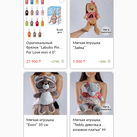
Букет
Нет в
дня
наличии
Оригинальный
Мягкая игрушка
брелок "Labubu Pin
"Зайка"
For Love mini 4.0"
27 900 ₸
5 000 ₸
+2790
+500
Нет в
наличии
Мягкая игрушка
Мягкая игрушка
"Енот" 35 см
"Teddy девочка в
розовом платье" M