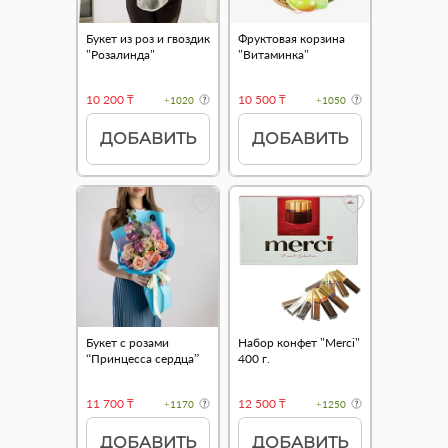
Букет из роз и гвоздик
Фруктовая корзина
"Розалинда"
"Витаминка"
10 200 ₸
10 500 ₸
+1020
+1050
ДОБАВИТЬ
ДОБАВИТЬ
Букет с розами
Набор конфет "Merci"
“Принцесса сердца”
400 г.
11 700 ₸
12 500 ₸
+1170
+1250
ДОБАВИТЬ
ДОБАВИТЬ