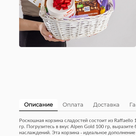
Описание
Оплата
Доставка
Г
Роскошная корзина сладостей состоит из Raffaello 
5 разноцветных или
гр. Погрузитесь в вкус Alpen Gold 100 гр, выразите 
Эт
монотонных латексных
наслаждений. Эта корзина - идеальное дополнение 
то