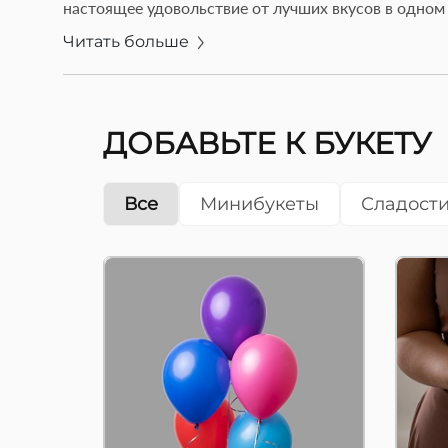
шариков - это маленькая,
настоящее удовольствие от лучших вкусов в одном 
— 
но яркая доза радости,
пр
которая сделает любой
Читать больше
ми
день особенным! Эти
ма
воздушные шары могут
ку
преобразить атмосферу и
ми
добавить ярких красок к
на
ДОБАВЬТЕ К БУКЕТУ
л...
Все
Минибукеты
Сладости