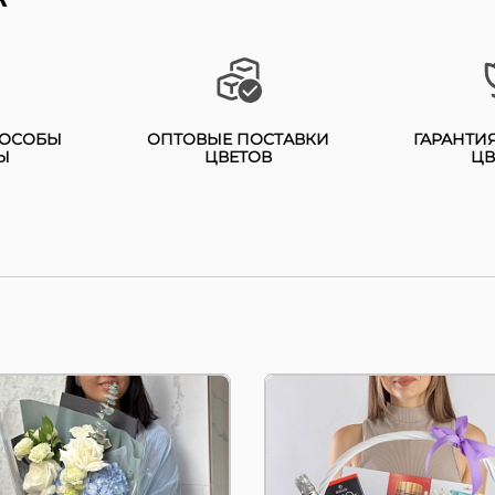
т состоит из: букет
Сладкая корзинка сост
йым" состав: гортензия
из нежных лакомств
шт, розы 3 шт,
Raffaello 150 гр и Ferrer
зиантус 2 шт,
Roche 200 гр, нежных
рашенный зеленью.
конфет Sorbon 200 гр и
ПОСОБЫ
ОПТОВЫЕ ПОСТАВКИ
ГАРАНТИ
Ы
ЦВЕТОВ
ЦВ
кет "Айым" — это не
Geisha 100 гр,
лько цветочное
шоколадных плиток с
рашение, но и
разнообразными
добавками Ritter sport 
стоящее произведение
гр и Bon...
..