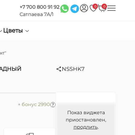
+7 700 800 91 92
0
0
Сатпаева 7А/1
Цветы
нт"
ЛАДНЫЙ
NSSHK7
+ бонус 2990
Показ виджета
приостановлен,
продлить
.