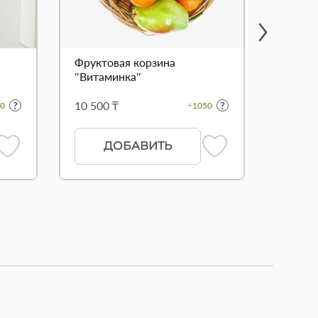
Фруктовая корзина
Букет 
"Витаминка"
сердц
10 500 ₸
11 700
0
+1050
ДОБАВИТЬ