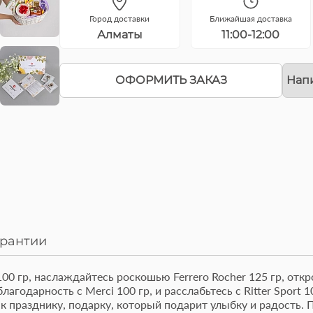
Город доставки
Ближайшая доставка
Алматы
11:00-12:00
ОФОРМИТЬ ЗАКАЗ
Нап
арантии
100 гр, наслаждайтесь роскошью Ferrero Rocher 125 гр, откро
благодарность с Merci 100 гр, и расслабьтесь с Ritter Sport 
от изысканный Бенто
Букет из роз и гвоздик
к празднику, подарку, который подарит улыбку и радость. 
рт 'Молочная девочка'