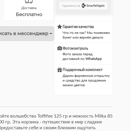
Сделано на
Доставка
Бесплатно
Гарантия качества
Что-то не так? Мы поменяем
исать в мессенджер
букет или вернём деньги
Фотоконтроль
Фото заказа перед
доставкой по
WhatsApp
Подарочный комплект
Дарим фирменную открытку
и средство для продления
жизни цветов
йте волшебство Toffifee 125 гр и нежность Milka 85
100 гр. Эта корзина - путешествие в мир сладких
Фруктовая корзина
Милы
Предоставьте себе и своим близким ощутить
"Витаминка" состав:
состо