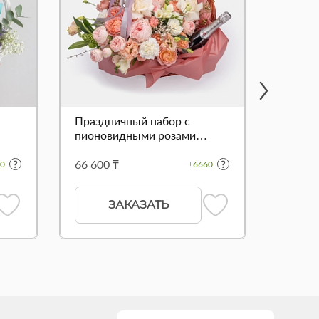
Праздничный набор с
Подаро
пионовидными розами
"Марсель"
66 600 ₸
31 000
0
+6660
ЗАКАЗАТЬ