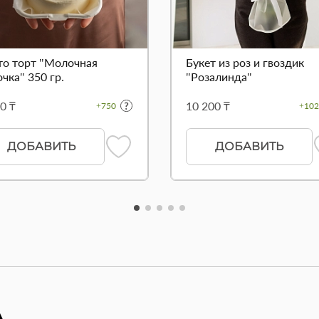
то торт "Молочная
Букет из роз и гвоздик
чка" 350 гр.
"Розалинда"
0 ₸
10 200 ₸
+750
+102
ДОБАВИТЬ
ДОБАВИТЬ
А