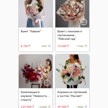
Под
заказ
Букет “Лавали”
Букет с пионами и
гортензиями
"Райский сад"
8 700 ₸
74 600 ₸
+870
+7460
Под
заказ
Композиция в
Корзина из гортензий
корзине "Нежность и
и эустом "Рассвет"
страсть"
134 000 ₸
39 000 ₸
+13400
+3900