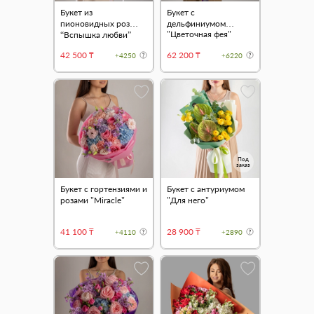
Букет из
Букет с
пионовидных роз
дельфиниумом
"Цветочная фея"
“Вспышка любви”
42 500 ₸
62 200 ₸
+4250
+6220
Под
заказ
Букет с гортензиями и
Букет с антуриумом
розами "Miracle"
"Для него"
41 100 ₸
28 900 ₸
+4110
+2890