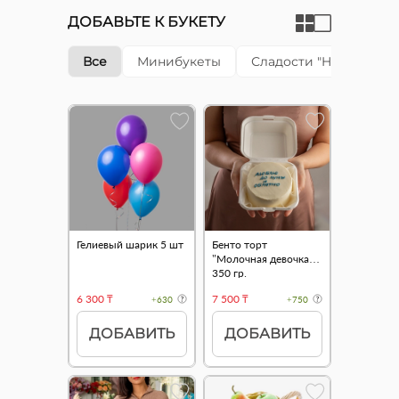
ДОБАВЬТЕ К БУКЕТУ
Все
Минибукеты
Сладости "Happy cake"
Гелиевый шарик 5 шт
Бенто торт
"Молочная девочка"
350 гр.
6 300 ₸
7 500 ₸
+630
+750
ДОБАВИТЬ
ДОБАВИТЬ