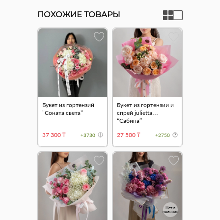
ПОХОЖИЕ ТОВАРЫ
Букет из гортензий
Букет из гортензии и
"Соната света"
спрей julietta
“Сабина”
37 300 ₸
27 500 ₸
+3730
+2750
Нет в
наличии