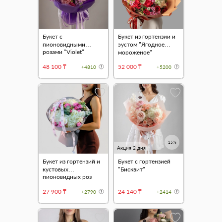
Букет с
Букет из гортензии и
пионовидными
эустом "Ягодное
розами "Violet"
мороженое"
48 100 ₸
52 000 ₸
+4810
+5200
15%
Акция 2 дня
Букет из гортензий и
Букет с гортензией
кустовых
"Бисквит"
пионовидных роз
"Нежный шелк"
27 900 ₸
24 140 ₸
+2790
+2414