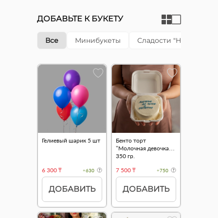
ДОБАВЬТЕ К БУКЕТУ
Все
Минибукеты
Сладости "Happy cake"
Гелиевый шарик 5 шт
Бенто торт
"Молочная девочка"
350 гр.
6 300 ₸
7 500 ₸
+630
+750
ДОБАВИТЬ
ДОБАВИТЬ