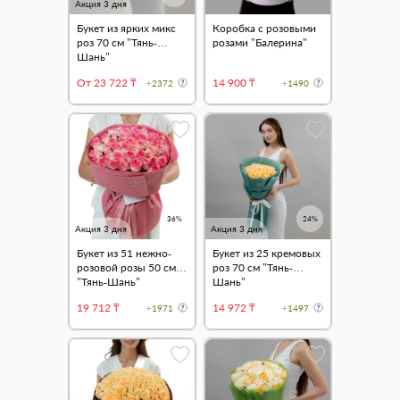
Акция 3 дня
Букет из ярких микс
Коробка с розовыми
роз 70 см "Тянь-
розами "Балерина"
Шань"
От 23 722 ₸
14 900 ₸
+2372
+1490
36%
24%
Акция 3 дня
Акция 3 дня
Букет из 51 нежно-
Букет из 25 кремовых
розовой розы 50 см
роз 70 см "Тянь-
"Тянь-Шань"
Шань"
19 712 ₸
14 972 ₸
+1971
+1497