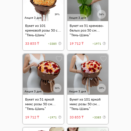
39%
36%
Акция 3 дня
Акция 3 дня
Букет из 101
Букет из 51 кремово-
кремовой розы 50 см
белых роз 50 см
"Тянь-Шань"
"Тянь-Шань"
33 855 ₸
19 712 ₸
+3385
+1971
36%
39%
Акция 3 дня
Акция 3 дня
Букет из 51 яркой
Букет из 101 яркой
микс розы 50 см
микс розы 50 см
"Тянь-Шань"
"Тянь-Шань"
19 712 ₸
33 855 ₸
+1971
+3385