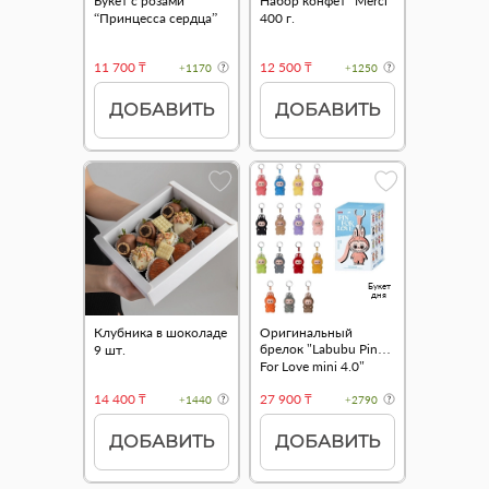
Букет с розами
Набор конфет "Merci"
“Принцесса сердца”
400 г.
11 700 ₸
12 500 ₸
+1170
+1250
ДОБАВИТЬ
ДОБАВИТЬ
Букет
дня
Клубника в шоколаде
Оригинальный
брелок "Labubu Pin
9 шт.
For Love mini 4.0"
14 400 ₸
27 900 ₸
+1440
+2790
ДОБАВИТЬ
ДОБАВИТЬ