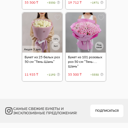
55 500 ₸
19 712 ₸
+5550
+1971
23%
Под
Хит
заказ
Акция 3 дня
Букет из 25 белых роз
Букет из 101 розовых
50 см "Тянь-Шань"
роз 50 см "Тянь-
Шань"
11 935 ₸
55 500 ₸
+1193
+5550
САМЫЕ СВЕЖИЕ БУКЕТЫ И
ПОДПИСАТЬСЯ
ЭКСКЛЮЗИВНЫЕ ПРЕДЛОЖЕНИЯ!