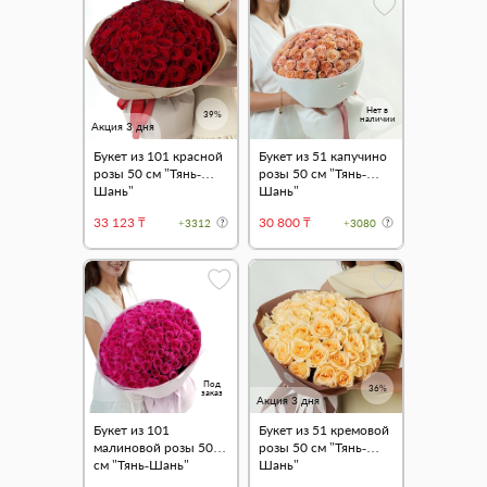
Нет в
39%
наличии
Акция 3 дня
Букет из 101 красной
Букет из 51 капучино
розы 50 см "Тянь-
розы 50 см "Тянь-
Шань"
Шань"
33 123 ₸
30 800 ₸
+3312
+3080
Под
36%
заказ
Акция 3 дня
Букет из 101
Букет из 51 кремовой
малиновой розы 50
розы 50 см "Тянь-
см "Тянь-Шань"
Шань"