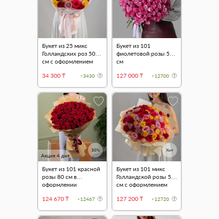
Букет из 25 микс
Букет из 101
Голландских роз 50
фиолетовой розы 50
см с оформлением
см
34 300 ₸
127 000 ₸
+3430
+12700
30%
Хит
Акция 4 дня
Букет из 101 красной
Букет из 101 микс
розы 80 см в
Голландской розы 50
оформлении
см с оформлением
124 670 ₸
127 200 ₸
+12467
+12720