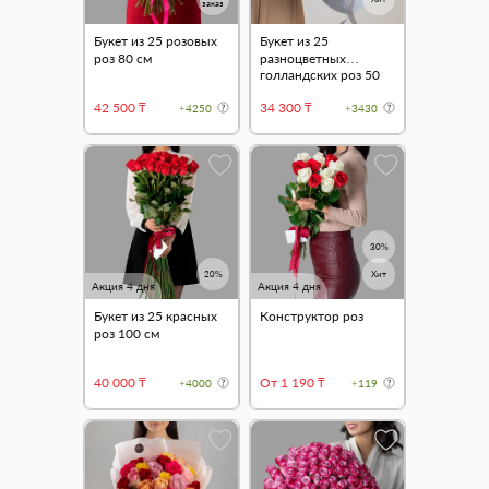
заказ
Букет из 25 розовых
Букет из 25
роз 80 см
разноцветных
голландских роз 50
см "Grey"
42 500 ₸
34 300 ₸
+4250
+3430
30%
20%
Хит
Акция 4 дня
Акция 4 дня
Букет из 25 красных
Конструктор роз
роз 100 см
40 000 ₸
От 1 190 ₸
+4000
+119