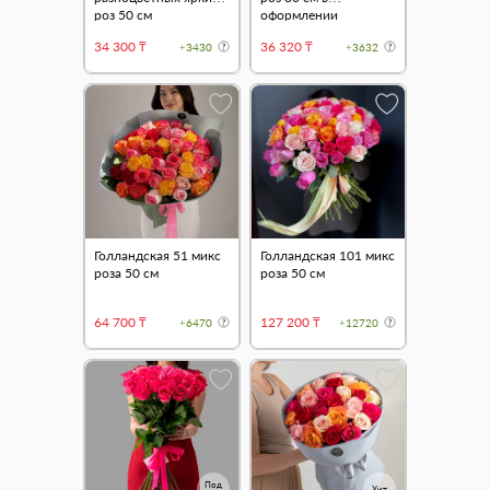
роз 50 см
оформлении
34 300 ₸
36 320 ₸
+3430
+3632
Голландская 51 микс
Голландская 101 микс
роза 50 см
роза 50 см
64 700 ₸
127 200 ₸
+6470
+12720
Под
Хит