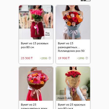
Под
заказ
Букет из 15 розовых
Букет из 15
роз 80 см
разноцветных
Голландских роз 50
см "Grey"
25 500 ₸
19 900 ₸
+2550
+1990
20%
Хит
Акция 4 дня
Букет из 25
Букет из 25 красных
разноцветных ярких
роз 80 см в