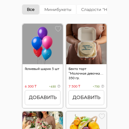
Все
Минибукеты
Сладости "Happy cake"
Гелиевый шарик 5 шт
Бенто торт
"Молочная девочка"
350 гр.
6 300 ₸
7 500 ₸
+630
+750
ДОБАВИТЬ
ДОБАВИТЬ