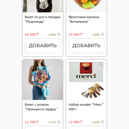
Букет из роз и гвоздик
Фруктовая корзина
"Розалинда"
"Витаминка"
10 200 ₸
10 500 ₸
+1020
+1050
ДОБАВИТЬ
ДОБАВИТЬ
Букет с розами
Набор конфет "Merci"
“Принцесса сердца”
400 г.
11 700 ₸
12 500 ₸
+1170
+1250