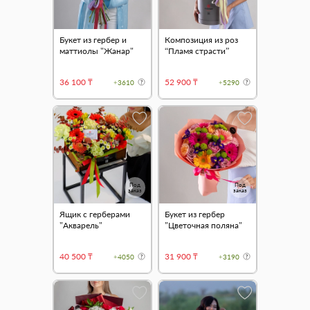
Букет из гербер и
Композиция из роз
маттиолы "Жанар"
“Пламя страсти”
36 100 ₸
52 900 ₸
+3610
+5290
Под
Под
заказ
заказ
Ящик с герберами
Букет из гербер
"Акварель"
"Цветочная поляна"
40 500 ₸
31 900 ₸
+4050
+3190