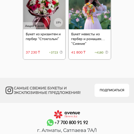
15%
Акция 5 дней
Букет из хризантем и
Букет невесты из
гербер “Стокгольм”
гербер и ромашек
"Сияние"
37 230 ₸
41 800 ₸
+3723
+4180
САМЫЕ СВЕЖИЕ БУКЕТЫ И
ПОДПИСАТЬСЯ
ЭКСКЛЮЗИВНЫЕ ПРЕДЛОЖЕНИЯ!
+7 700 800 91 92
г. Алматы, Сатпаева 7А/1