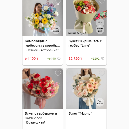
15%
Под
Букет
заказ
дня
Акция 5 дней
Композиция с
Букет из хризантем и
герберами в коробке
гербер "Lime"
"Летнее настроение"
64 400 ₸
12 920 ₸
+6440
+1292
Под
заказ
Букет с герберами и
Букет “Марис”
маттиолой
"Воздушный
поцелуй"