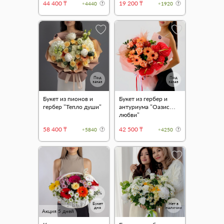
44 400 ₸
19 200 ₸
+4440
+1920
Под
Под
заказ
заказ
Букет из пионов и
Букет из гербер и
гербер "Тепло души"
антуриума "Оазис
любви"
58 400 ₸
42 500 ₸
+5840
+4250
20%
Букет
Нет в
дня
наличии
Акция 5 дней