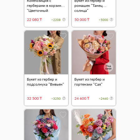
Композиция с
Букет из гербер и
герберами в корзине
ромашек "Танец
"Цветочный
солнца"
комплимент"
22 080 ₸
50 000 ₸
+2208
+5000
Под
заказ
Букет из гербер и
Букет из гербер и
подсолнуха "Вивьен"
гортензии "Сая"
32 500 ₸
24 600 ₸
+3250
+2460