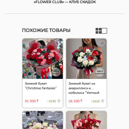
«FLOWER CLUB» — КЛУБ СКИДОК
ПОХОЖИЕ ТОВАРЫ
Нет в
Нет в
наличии
наличии
Зимний букет
Зимний букет из
"Christmas fantasies"
амариллиса и
нобилиса "Уютный
вечер"
31 500 ₸
26 100 ₸
+3150
+2610