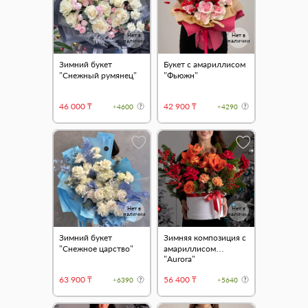
Нет в
Нет в
наличии
наличии
Зимний букет
Букет с амариллисом
"Снежный румянец"
"Фьюжн"
46 000 ₸
42 900 ₸
+4600
+4290
Нет в
Нет в
наличии
наличии
Зимний букет
Зимняя композиция с
"Снежное царство"
амариллисом
"Aurora"
63 900 ₸
56 400 ₸
+6390
+5640