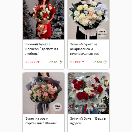
Нет в
Нет в
наличии
наличии
Зимний букет с
Зимний букет из
илексом "Трепетная
амариллиса и
любовь"
пионовидных роз
"Снежный узор"
23 800 ₸
57 000 ₸
+2380
+5700
Под
Нет в
заказ
наличии
Букет из роз и
Зимний букет "Вера в
гортензии "Жанна"
чудеса"