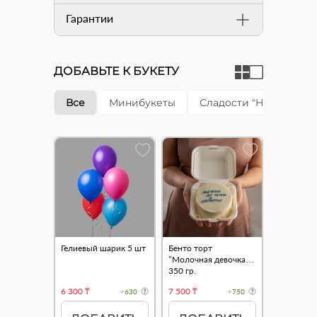
Гарантии
ДОБАВЬТЕ К БУКЕТУ
Все
Минибукеты
Сладости "Happy cake"
Гелиевый шарик 5 шт
Бенто торт
"Молочная девочка"
350 гр.
6 300 ₸
7 500 ₸
+630
+750