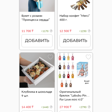
Букет с розами
Набор конфет "Merci"
“Принцесса сердца”
400 г.
11 700 ₸
12 500 ₸
+1170
+1250
ДОБАВИТЬ
ДОБАВИТЬ
Букет
дня
Клубника в шоколаде
Оригинальный
брелок "Labubu Pin
9 шт.
For Love mini 4.0"
14 400 ₸
27 900 ₸
+1440
+2790