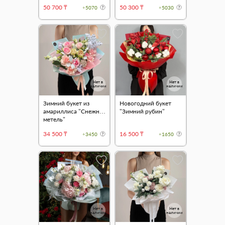
50 700 ₸
50 300 ₸
+5070
+5030
Нет в
Нет в
наличии
наличии
Зимний букет из
Новогодний букет
амариллиса "Снежная
"Зимний рубин"
метель"
34 500 ₸
16 500 ₸
+3450
+1650
Нет в
Нет в
наличии
наличии