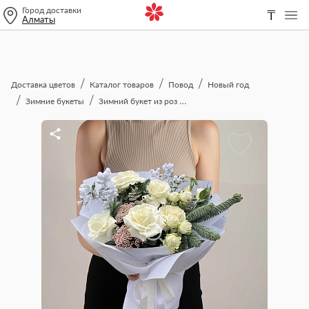
Город доставки
₸
Алматы
Доставка цветов
Каталог товаров
Повод
Новый год
Зимние букеты
Зимний букет из роз и нобилиса "Хрустальный звон"