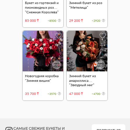
Букет из гортензий и
Зимний букет из роз
пионовидных роз
"Метелица"
"Снежная Королева"
85 000 ₸
29 200 ₸
+8500
+2920
Нет в
Нет в
наличии
наличии
Новогодняя коробка
Зимний букет из
"Зимняя вишня"
амариллиса
"Звездный миг"
35 700 ₸
47 000 ₸
+3570
+4700
САМЫЕ СВЕЖИЕ БУКЕТЫ И