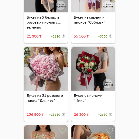
Нет в
Нет в
наличии
наличии
Букет из 5 белых и
Букет из сирени и
розовых пионов с
пионов "Соблазн"
зеленью
21 300 ₸
55 500 ₸
+2130
+5550
Нет в
наличии
Букет из 51 розового
Букет с пионами
пиона "Для нее"
“Инна”
156 800 ₸
26 300 ₸
+15680
+2630