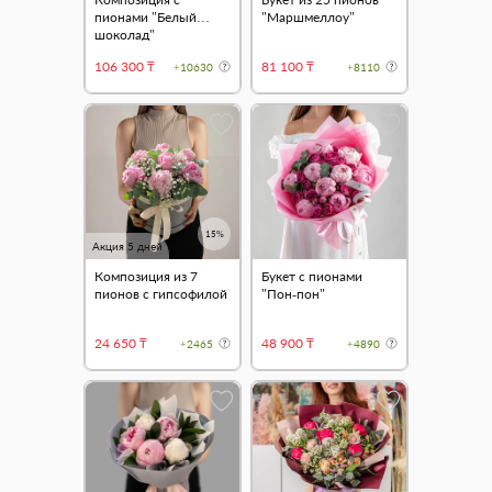
пионами "Белый
"Маршмеллоу"
шоколад"
106 300 ₸
81 100 ₸
+10630
+8110
15%
Акция 5 дней
Композиция из 7
Букет с пионами
пионов с гипсофилой
"Пон-пон"
24 650 ₸
48 900 ₸
+2465
+4890