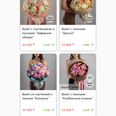
Нет в
Нет в
наличии
наличии
Букет с гортензиями и
Букет с пионами
пионами "Зефирное
"Apricot"
облако"
44 400 ₸
43 800 ₸
+4440
+4380
10%
Букет
дня
Акция 5 дней
Букет из гортензий и
Букет с пионами
пионов "Romance"
"Клубничное эскимо"
49 300 ₸
23 490 ₸
+4930
+2349