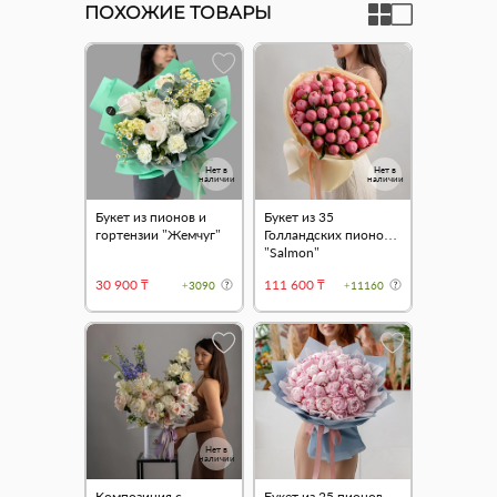
ПОХОЖИЕ ТОВАРЫ
Нет в
Нет в
наличии
наличии
Букет из пионов и
Букет из 35
гортензии "Жемчуг"
Голландских пионов
"Salmon"
30 900 ₸
111 600 ₸
+3090
+11160
Нет в
наличии
Композиция с
Букет из 25 пионов