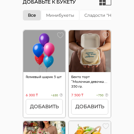
ДОБАВЬТЕ К БУКЕТУ
Все
Минибукеты
Сладости "Happy cake"
Гелиевый шарик 5 шт
Бенто торт
"Молочная девочка"
350 гр.
6 300 ₸
7 500 ₸
+630
+750
ДОБАВИТЬ
ДОБАВИТЬ