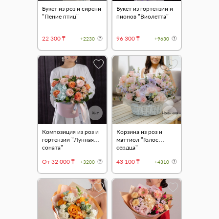
Букет из роз и сирени
Букет из гортензии и
"Пение птиц"
пионов "Виолетта"
22 300 ₸
96 300 ₸
+2230
+9630
Хит
Новинка
Композиция из роз и
Корзина из роз и
гортензии "Лунная
маттиол "Голос
соната"
сердца"
От 32 000 ₸
43 100 ₸
+3200
+4310