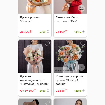
Под
заказ
Букет с розами
Букет из гербер и
"Оранж"
гортензии "Сая"
23 300 ₸
24 600 ₸
+2330
+2460
23%
Акция 3 дня
Букет из
Композиция из роз и
пионовидных роз
эустом "Поцелуй
"Цветущая нежность"
солнца"
От 19 100 ₸
21 868 ₸
+1910
+2186