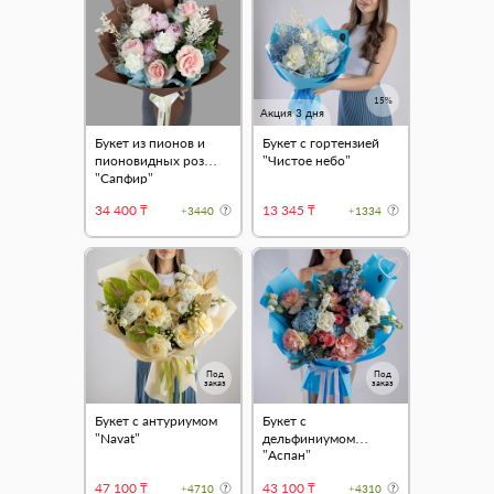
15%
Акция 3 дня
Букет из пионов и
Букет с гортензией
пионовидных роз
"Чистое небо"
"Сапфир"
34 400 ₸
13 345 ₸
+3440
+1334
Под
Под
заказ
заказ
Букет с антуриумом
Букет с
"Navat"
дельфиниумом
"Аспан"
47 100 ₸
43 100 ₸
+4710
+4310