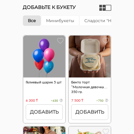
ДОБАВЬТЕ К БУКЕТУ
Все
Минибукеты
Сладости "Happy cake"
Гелиевый шарик 5 шт
Бенто торт
"Молочная девочка"
350 гр.
6 300 ₸
7 500 ₸
+630
+750
ДОБАВИТЬ
ДОБАВИТЬ