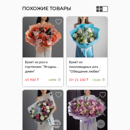
ПОХОЖИЕ ТОВАРЫ
Букет из роз и
Букет из
гортензии "Ягодный
пионовидных роз
джем"
"Обещание любви"
45 900 ₸
От 21 100 ₸
+4590
+2110
Нет в
Хит
наличии