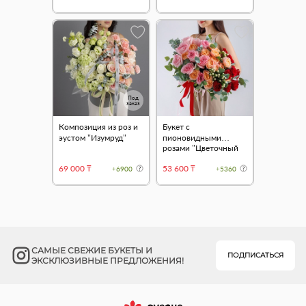
Под
заказ
Композиция из роз и
Букет с
эустом "Изумруд"
пионовидными
розами "Цветочный
градиент"
69 000 ₸
53 600 ₸
+6900
+5360
САМЫЕ СВЕЖИЕ БУКЕТЫ И
ПОДПИСАТЬСЯ
ЭКСКЛЮЗИВНЫЕ ПРЕДЛОЖЕНИЯ!