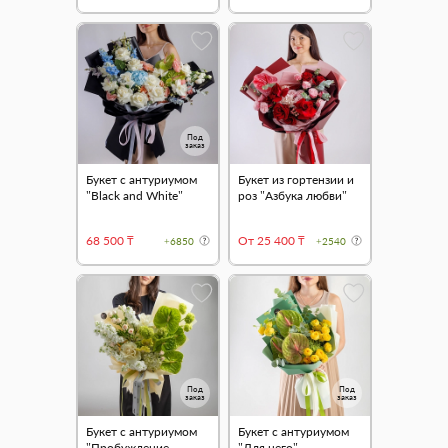
Под
заказ
Букет с антуриумом
Букет из гортензии и
"Black and White"
роз "Азбука любви"
68 500 ₸
От 25 400 ₸
+6850
+2540
Под
Под
заказ
заказ
Букет с антуриумом
Букет с антуриумом
"Пробуждение
"Для него"