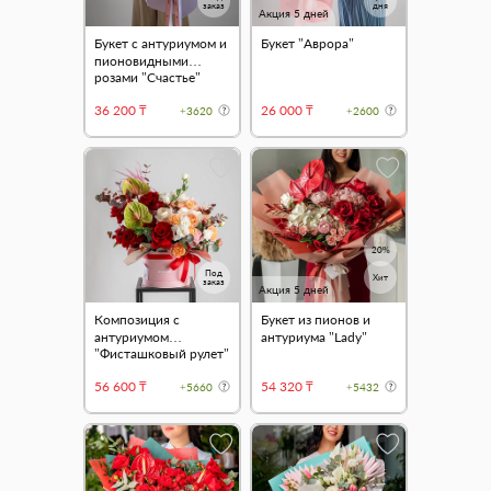
заказ
дня
Акция 5 дней
Букет с антуриумом и
Букет "Аврора"
пионовидными
розами "Счастье"
36 200 ₸
26 000 ₸
+3620
+2600
20%
Под
Хит
заказ
Акция 5 дней
Композиция с
Букет из пионов и
антуриумом
антуриума "Lady"
"Фисташковый рулет"
56 600 ₸
54 320 ₸
+5660
+5432