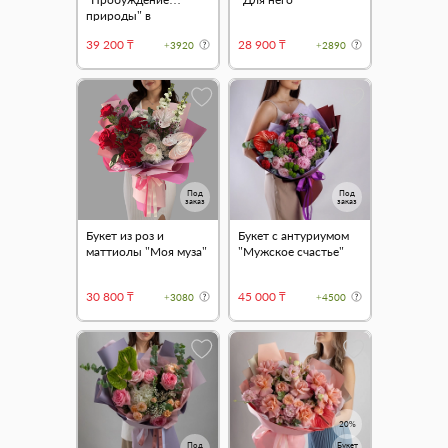
природы" в
оформлении
39 200 ₸
28 900 ₸
+3920
+2890
Под
Под
заказ
заказ
Букет из роз и
Букет с антуриумом
маттиолы "Моя муза"
"Мужское счастье"
30 800 ₸
45 000 ₸
+3080
+4500
20%
Под
Букет