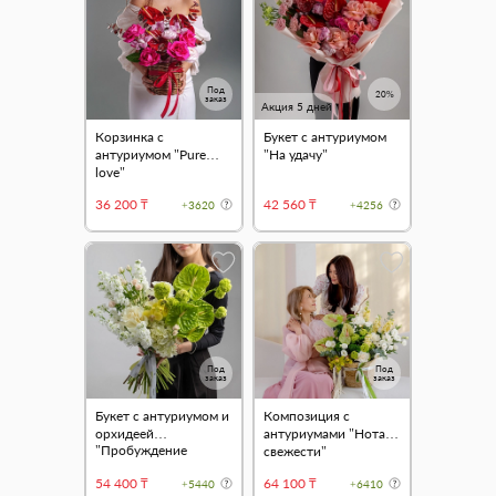
Под
20%
заказ
Акция 5 дней
Корзинка с
Букет с антуриумом
антуриумом "Pure
"На удачу"
love"
36 200 ₸
42 560 ₸
+3620
+4256
Под
Под
заказ
заказ
Букет с антуриумом и
Композиция с
орхидеей
антуриумами "Нота
"Пробуждение
свежести"
природы"
54 400 ₸
64 100 ₸
+5440
+6410