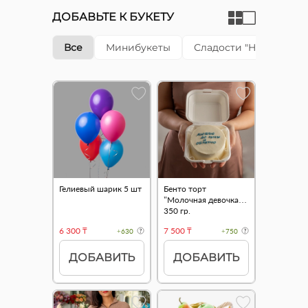
ДОБАВЬТЕ К БУКЕТУ
Все
Минибукеты
Сладости "Happy cake"
Гелиевый шарик 5 шт
Бенто торт
"Молочная девочка"
350 гр.
6 300 ₸
7 500 ₸
+630
+750
ДОБАВИТЬ
ДОБАВИТЬ