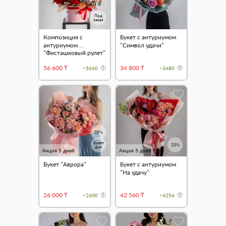
Под
заказ
Композиция с
Букет с антуриумом
антуриумом
"Символ удачи"
"Фисташковый рулет"
56 600 ₸
34 800 ₸
+5660
+3480
20%
Букет
20%
дня
Акция 5 дней
Акция 5 дней
Букет "Аврора"
Букет с антуриумом
"На удачу"
26 000 ₸
42 560 ₸
+2600
+4256