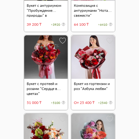
Букет с антуриумом
Композиция с
"Пробуждение
антуриумами "Нота
природы" в
свежести"
оформлении
39 200 ₸
64 100 ₸
+3920
+6410
Букет с протеей и
Букет из гортензии и
розами "Сердце в
роз "Азбука любви"
цветах"
51 000 ₸
От 25 400 ₸
+5100
+2540