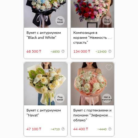
Под
Под
заказ
заказ
Букет с антуриумом
Композиция в
"Black and White"
корзине "Нежность и
страсть"
68 500 ₸
134 000 ₸
+6850
+13400
Под
Нет в
заказ
наличии
Букет с антуриумом
Букет с гортензиями и
"Navat"
пионами "Зефирное
облако"
47 100 ₸
44 400 ₸
+4710
+4440