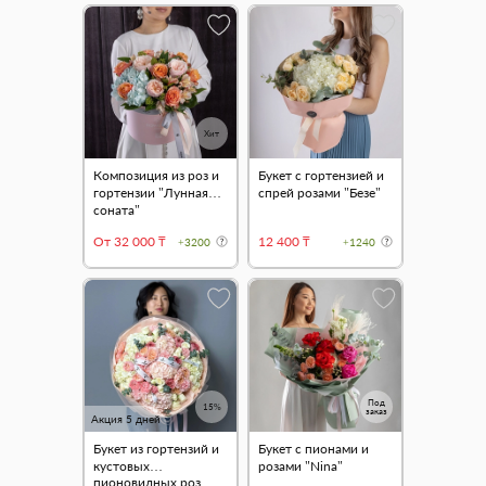
Хит
Композиция из роз и
Букет с гортензией и
гортензии "Лунная
спрей розами "Безе"
соната"
От 32 000 ₸
12 400 ₸
+3200
+1240
Под
15%
заказ
Акция 5 дней
Букет из гортензий и
Букет с пионами и
кустовых
розами "Nina"
пионовидных роз