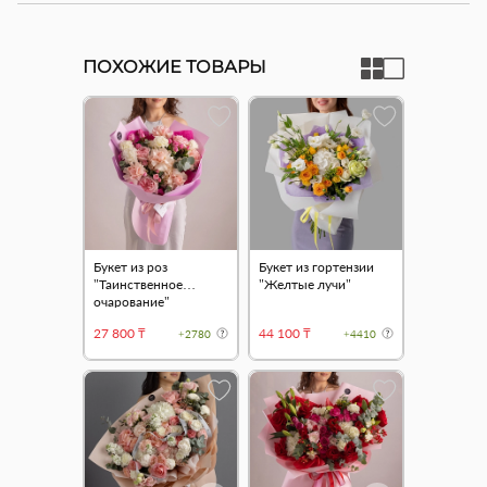
ПОХОЖИЕ ТОВАРЫ
Букет из роз
Букет из гортензии
"Таинственное
"Желтые лучи"
очарование"
27 800 ₸
44 100 ₸
+2780
+4410