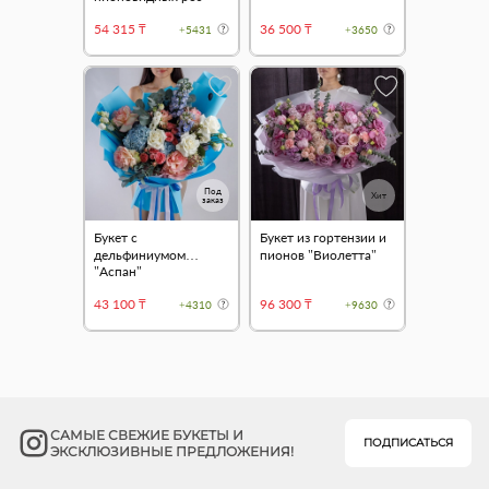
"Эдель"
54 315 ₸
36 500 ₸
+5431
+3650
Под
Хит
заказ
Букет с
Букет из гортензии и
дельфиниумом
пионов "Виолетта"
"Аспан"
43 100 ₸
96 300 ₸
+4310
+9630
САМЫЕ СВЕЖИЕ БУКЕТЫ И
ПОДПИСАТЬСЯ
ЭКСКЛЮЗИВНЫЕ ПРЕДЛОЖЕНИЯ!