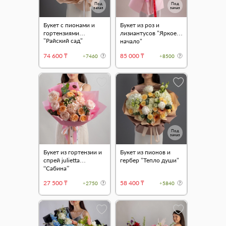
Под
Под
заказ
заказ
Букет с пионами и
Букет из роз и
гортензиями
лизиантусов "Яркое
"Райский сад"
начало"
74 600 ₸
85 000 ₸
+7460
+8500
Под
заказ
Букет из гортензии и
Букет из пионов и
спрей julietta
гербер "Тепло души"
“Сабина”
27 500 ₸
58 400 ₸
+2750
+5840