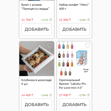
Букет с розами
Набор конфет "Merci"
“Принцесса сердца”
400 г.
11 700 ₸
12 500 ₸
+1170
+1250
ДОБАВИТЬ
ДОБАВИТЬ
Букет
дня
Клубника в шоколаде
Оригинальный
брелок "Labubu Pin
9 шт.
For Love mini 4.0"
14 400 ₸
27 900 ₸
+1440
+2790
ДОБАВИТЬ
ДОБАВИТЬ