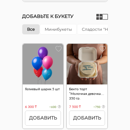
ДОБАВЬТЕ К БУКЕТУ
Все
Минибукеты
Сладости "Happy cake"
Гелиевый шарик 5 шт
Бенто торт
"Молочная девочка"
350 гр.
6 300 ₸
7 500 ₸
+630
+750
ДОБАВИТЬ
ДОБАВИТЬ