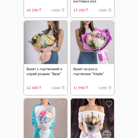
кустовых роз
"Малышка"
10 200 ₸
15 200 ₸
+1020
+1520
Букет с гортензией и
Букет из роз и
спрей розами "Безе"
гортензии “Майя”
12 400 ₸
11 900 ₸
+1240
+1190
Нет в
наличии