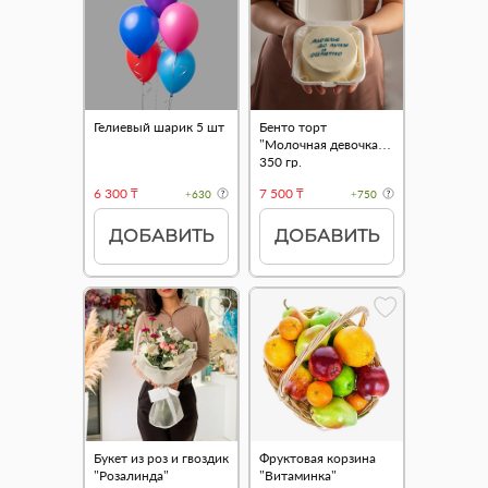
Гелиевый шарик 5 шт
Бенто торт
"Молочная девочка"
350 гр.
6 300 ₸
7 500 ₸
+630
+750
ДОБАВИТЬ
ДОБАВИТЬ
Букет из роз и гвоздик
Фруктовая корзина
"Розалинда"
"Витаминка"