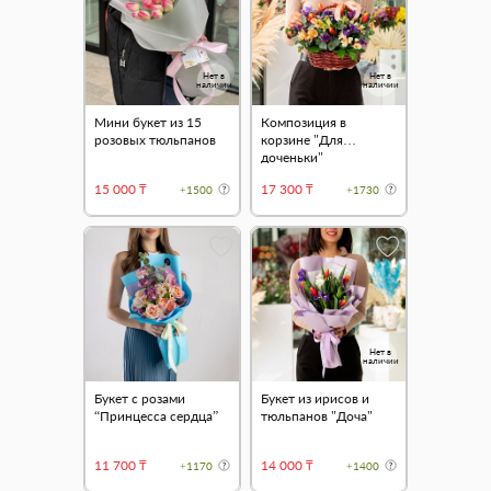
Нет в
Нет в
наличии
наличии
Мини букет из 15
Композиция в
розовых тюльпанов
корзине "Для
доченьки"
15 000 ₸
17 300 ₸
+1500
+1730
Нет в
наличии
Букет с розами
Букет из ирисов и
“Принцесса сердца”
тюльпанов "Доча"
11 700 ₸
14 000 ₸
+1170
+1400