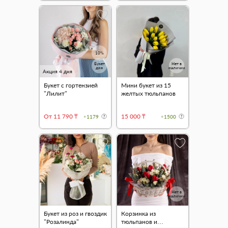
10%
Букет
Нет в
дня
наличии
Акция 4 дня
Букет с гортензией
Мини букет из 15
"Лилит"
желтых тюльпанов
От 11 790 ₸
15 000 ₸
+1179
+1500
Нет в
наличии
Букет из роз и гвоздик
Корзинка из
"Розалинда"
тюльпанов и