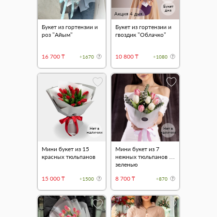
Букет
дня
Акция 4 дня
Букет из гортензии и
Букет из гортензии и
роз "Айым"
гвоздик "Облачко"
16 700 ₸
10 800 ₸
+1670
+1080
Нет в
Нет в
наличии
наличии
Мини букет из 15
Мини букет из 7
красных тюльпанов
нежных тюльпанов с
зеленью
15 000 ₸
8 700 ₸
+1500
+870