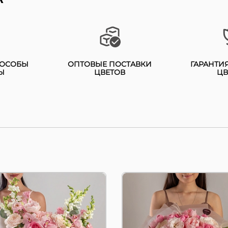
ворожительная
Ласковый букет состои
мпозиция состоит из
из пионов 9 шт,
виного зева 5 шт,
пионовидных роз 7 шт,
хидей 5 шт, гортензии 3
кустовых пионовидных
, роз 12 шт,
роз 5 шт, роз 3 шт,
ПОСОБЫ
ОПТОВЫЕ ПОСТАВКИ
ГАРАНТИ
оновидных роз 3 шт,
Ы
ЦВЕТОВ
ЦВ
лизиантусов 5 шт и
стовых роз 3 шт,
сухоцветов 5 шт. Цвет
рашен зеленью. Эта
без повода — настоящ
склюзивная
комплимент для любог
мпозиция, навеянная
случая, нап...
ша...