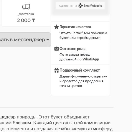
Сделано на
Доставка
2 000 ₸
Гарантия качества
Что-то не так? Мы поменяем
букет или вернём деньги
ать в мессенджер
Фотоконтроль
Фото заказа перед
доставкой по
WhatsApp
Подарочный комплект
Дарим фирменную открытку
и средство для продления
жизни цветов
й шедевр природы. Этот букет объединяет
 вашим близким. Каждый цветок в этой композиции
Фруктовая корзина
Милы
ждого момента и создавая незабываемую атмосферу,
"Витаминка" состав:
состо