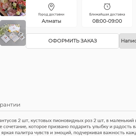
Город доставки
Ближайшая доставка
Алматы
08:00-09:00
ОФОРМИТЬ ЗАКАЗ
Напис
арантии
зиантусов 2 шт, кустовых пионовидных роз 2 шт, в маленьки
ое сочетание, которое призвано подарить улыбку и радость
от изысканный Бенто
Букет из роз и гвоздик
 яркая палитра чувств и эмоций, подчеркивая важность ка
рт 'Молочная девочка'