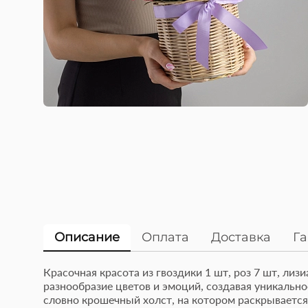
Описание
Оплата
Доставка
Г
Красочная красота из гвоздики 1 шт, роз 7 шт, ли
5 разноцветных или
разнообразие цветов и эмоций, создавая уникальн
Эт
монотонных латексных
словно крошечный холст, на котором раскрывается
то