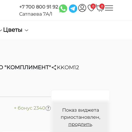
+7 700 800 91 92
0
0
Сатпаева 7А/1
Цветы
О "КОМПЛИМЕНТ"
KKOM12
+ бонус 2340
Показ виджета
приостановлен,
продлить
.