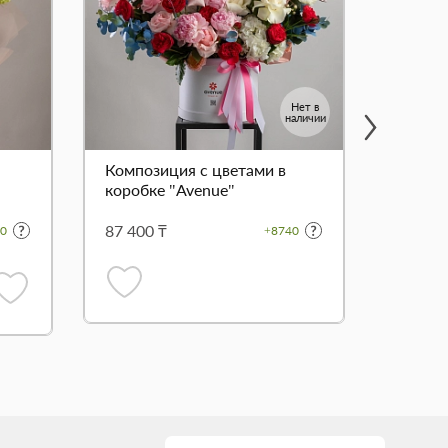
Нет в
наличии
Композиция с цветами в
Букет 
коробке "Avenue"
"Конфе
87 400 ₸
25 400
0
+8740