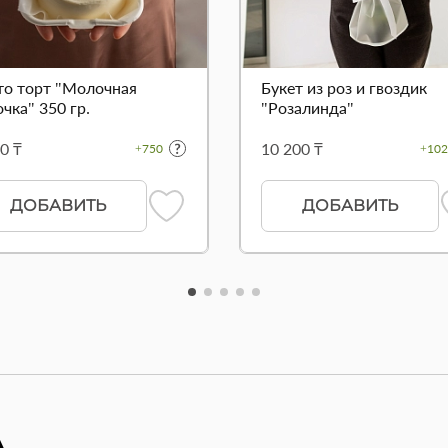
то торт "Молочная
Букет из роз и гвоздик
чка" 350 гр.
"Розалинда"
0 ₸
10 200 ₸
+750
+102
ДОБАВИТЬ
ДОБАВИТЬ
А