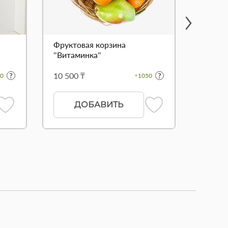
Фруктовая корзина
Букет 
"Витаминка"
сердц
10 500 ₸
11 700
0
+1050
ДОБАВИТЬ