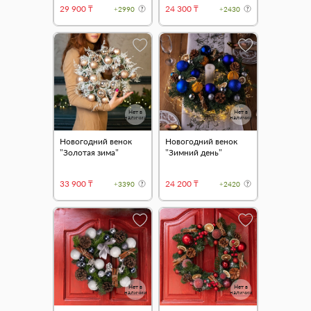
29 900 ₸
24 300 ₸
+2990
+2430
Нет в
Нет в
наличии
наличии
Новогодний венок
Новогодний венок
"Золотая зима"
"Зимний день"
33 900 ₸
24 200 ₸
+3390
+2420
Нет в
Нет в
наличии
наличии