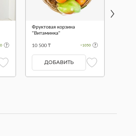
Фруктовая корзина
Букет 
"Витаминка"
сердц
10 500 ₸
11 700
0
+1050
ДОБАВИТЬ