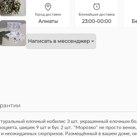
Город доставки
Ближайшая доставка
Алматы
23:00-00:00
Б
Написать в мессенджер
арантии
 натуральный елочный нобилис 3 шт, украшенный елочным б
цвета, шишек 9 шт и бус 2 шт. "Морозко" не просто венок,
от изысканный Бенто
Букет из роз и гвоздик
 и неожиданных сюрпризов. Размещённый в вашем доме, он
рт 'Молочная девочка'