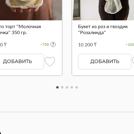
то торт "Молочная
Букет из роз и гвоздик
чка" 350 гр.
"Розалинда"
0 ₸
10 200 ₸
+750
+102
ДОБАВИТЬ
ДОБАВИТЬ
А