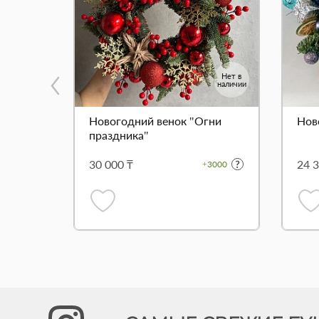
Нет в
наличии
Новогодний венок "Огни
Нов
праздника"
30 000 ₸
24 3
+3000