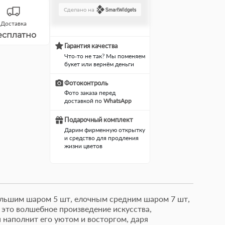
Сделано на
Доставка
есплатно
Гарантия качества
Что-то не так? Мы поменяем
букет или вернём деньги
Фотоконтроль
Фото заказа перед
доставкой по
WhatsApp
Подарочный комплект
Дарим фирменную открытку
и средство для продления
жизни цветов
ольшим шаром 5 шт, елочным средним шаром 7 шт,
 это волшебное произведение искусства,
Фруктовая корзина
Милы
 наполнит его уютом и восторгом, даря
"Витаминка" состав:
состо