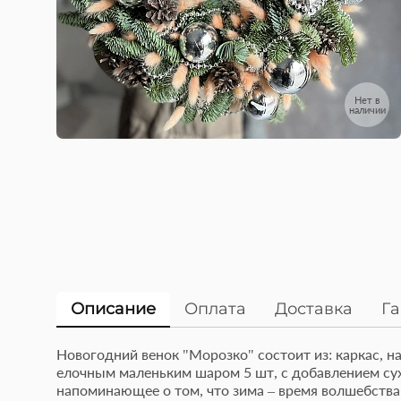
Нет в
наличии
Описание
Оплата
Доставка
Г
Новогодний венок "Морозко" состоит из: каркас,
5 разноцветных или
елочным маленьким шаром 5 шт, с добавлением сухо
Эт
монотонных латексных
напоминающее о том, что зима – время волшебства
то