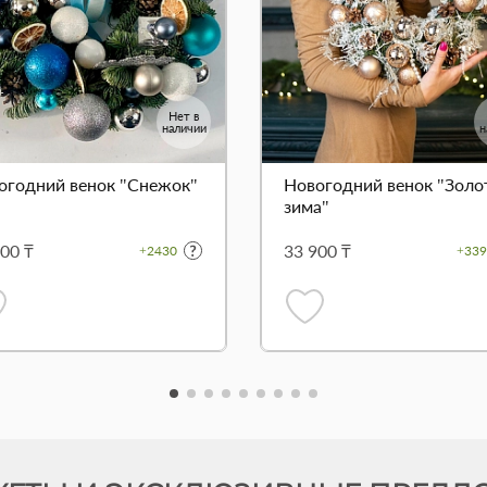
Нет в
наличии
н
огодний венок "Снежок"
Новогодний венок "Золо
зима"
00 ₸
33 900 ₸
+2430
+339