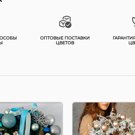
вогодний венок
Новогодний венок
нежок" состоит из:
"Золотая зима" состоит
ркас, натуральный
из: каркас,натуральный
очный нобилис 3 шт,
елочный нобилис 3 шт,
рашенный елочным
ПОСОБЫ
ОПТОВЫЕ ПОСТАВКИ
ГАРАНТИ
аспарагус серебряный 
Ы
ЦВЕТОВ
ЦВ
льшим шаром 7 шт,
шт, украшенный елочн
очным средним шаром
средним шаром 20 шт, 
шт, елочным маленьким
добавлением шишек 17
ром 15 шт, с
шт и бус 1 шт. ...
бавление...