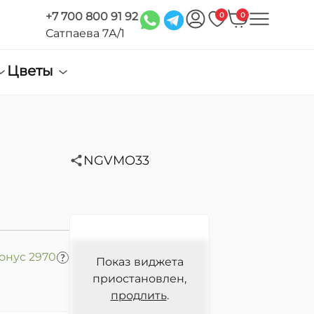
+7 700 800 91 92
0
0
Сатпаева 7А/1
Цветы
NGVMO33
бонус 2970
Показ виджета
приостановлен,
продлить
.