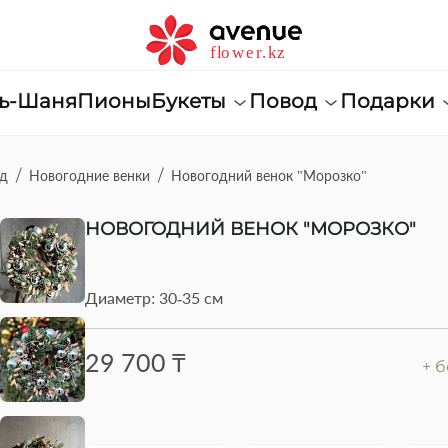
нь-Шаня
Пионы
Букеты
Повод
Подарки
од
Новогодние венки
Новогодний венок "Морозко"
НОВОГОДНИЙ ВЕНОК "МОРОЗКО"
Диаметр: 30-35 см
29 700 ₸
+ 