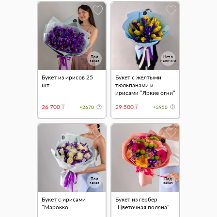
Под
Нет в
заказ
наличии
Букет из ирисов 25
Букет с желтыми
шт.
тюльпанами и
ирисами "Яркие огни"
26 700 ₸
29 500 ₸
+2670
+2950
Под
Под
заказ
заказ
Букет с ирисами
Букет из гербер
"Марокко"
"Цветочная поляна"