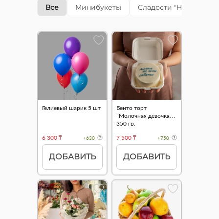
Все
Минибукеты
Сладости "Happy cake"
Гелиевый шарик 5 шт
Бенто торт
"Молочная девочка"
350 гр.
6 300 ₸
7 500 ₸
+630
+750
ДОБАВИТЬ
ДОБАВИТЬ