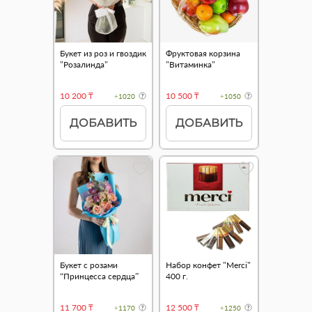
Букет из роз и гвоздик
Фруктовая корзина
"Розалинда"
"Витаминка"
10 200 ₸
10 500 ₸
+1020
+1050
ДОБАВИТЬ
ДОБАВИТЬ
Букет с розами
Набор конфет "Merci"
“Принцесса сердца”
400 г.
11 700 ₸
12 500 ₸
+1170
+1250