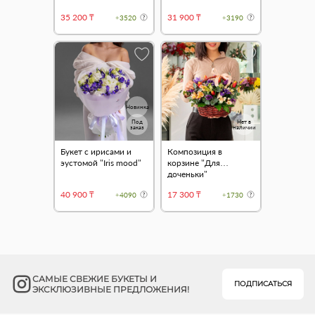
35 200 ₸
31 900 ₸
+3520
+3190
Новинка
Под
Нет в
заказ
наличии
Букет с ирисами и
Композиция в
эустомой "Iris mood"
корзине "Для
доченьки"
40 900 ₸
17 300 ₸
+4090
+1730
САМЫЕ СВЕЖИЕ БУКЕТЫ И
ПОДПИСАТЬСЯ
ЭКСКЛЮЗИВНЫЕ ПРЕДЛОЖЕНИЯ!