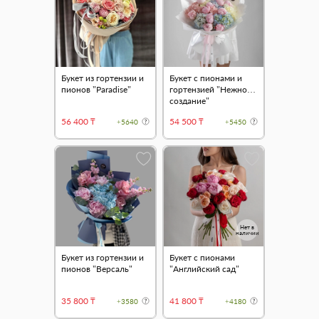
Букет из гортензии и
Букет с пионами и
пионов "Paradise"
гортензией "Нежное
создание"
56 400 ₸
54 500 ₸
+5640
+5450
Нет в
наличии
Букет из гортензии и
Букет с пионами
пионов "Версаль"
"Английский сад"
35 800 ₸
41 800 ₸
+3580
+4180