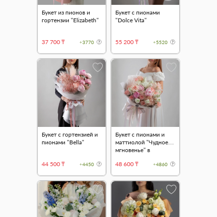
Букет из пионов и
Букет с пионами
гортензии "Elizabeth"
"Dolce Vita"
37 700 ₸
55 200 ₸
+3770
+5520
Букет с гортензией и
Букет с пионами и
пионами "Bella"
маттиолой "Чудное
мгновенье" в
оформлении
44 500 ₸
48 600 ₸
+4450
+4860