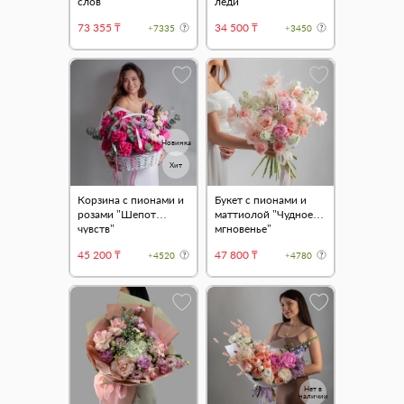
слов"
леди"
73 355 ₸
34 500 ₸
+7335
+3450
Новинка
Хит
Корзина с пионами и
Букет с пионами и
розами "Шепот
маттиолой "Чудное
чувств"
мгновенье"
45 200 ₸
47 800 ₸
+4520
+4780
Нет в
наличии