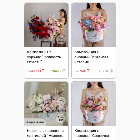
Под
заказ
Композиция в
Композиция с
корзине "Нежность и
пионами "Красивая
страсть"
история"
134 000 ₸
37 500 ₸
+13400
+3750
15%
Новинка
Букет
дня
Акция 4 дня
Корзина с пионами и
Композиция с
маттиолой "Нежнее
пионами "Солнечная