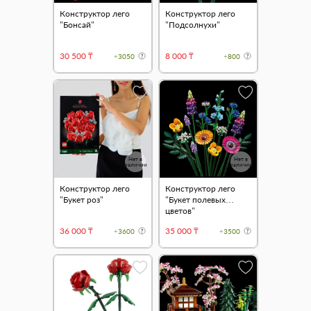
Конструктор лего
Конструктор лего
"Бонсай"
"Подсолнухи"
30 500 ₸
8 000 ₸
+3050
+800
Нет в
Нет в
наличии
наличии
Конструктор лего
Конструктор лего
"Букет роз"
"Букет полевых
цветов"
36 000 ₸
35 000 ₸
+3600
+3500