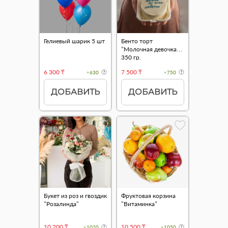
Гелиевый шарик 5 шт
Бенто торт
"Молочная девочка"
350 гр.
6 300 ₸
7 500 ₸
+630
+750
ДОБАВИТЬ
ДОБАВИТЬ
Букет из роз и гвоздик
Фруктовая корзина
"Розалинда"
"Витаминка"
10 200 ₸
10 500 ₸
+1020
+1050